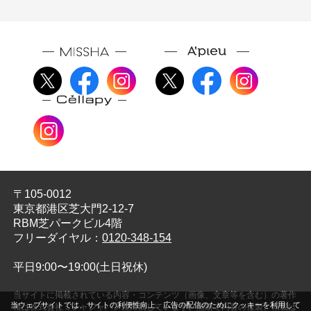
〒105-0012
東京都港区芝大門2-12-7
RBM芝パークビル4階
フリーダイヤル：
0120-348-154
平日9:00〜19:00(土日祝休)
当サイトに掲載されている内容・コンテンツ（画像、文章等を含む）の著作
当ウェブサイトでは、サイトの利便性向上、広告の配信のためにクッキーを利用して
権は株式会社ミシャジャパンに帰属しています。無断で内容の複製、転載は