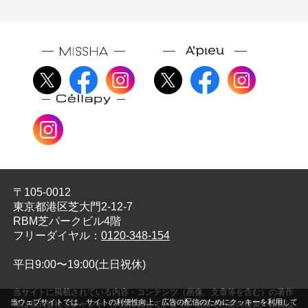
〒105-0012
東京都港区芝大門2-12-7
RBM芝パークビル4階
フリーダイヤル：
0120-348-154
平日9:00〜19:00(土日祝休)
当サイトに掲載されている内容・コンテンツ（画像、文章等を含む）の著作
当ウェブサイトでは、サイトの利便性向上、広告の配信のためにクッキーを利用して
権は株式会社ミシャジャパンに帰属しています。無断で内容の複製、転載は