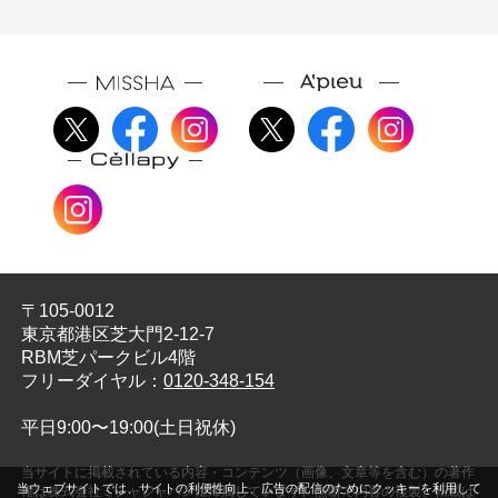
〒105-0012
東京都港区芝大門2-12-7
RBM芝パークビル4階
フリーダイヤル：
0120-348-154
平日9:00〜19:00(土日祝休)
当サイトに掲載されている内容・コンテンツ（画像、文章等を含む）の著作
当ウェブサイトでは、サイトの利便性向上、広告の配信のためにクッキーを利用して
権は株式会社ミシャジャパンに帰属しています。無断で内容の複製、転載は