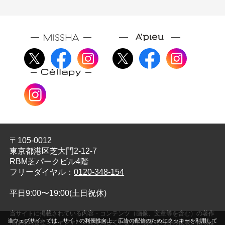
〒105-0012
東京都港区芝大門2-12-7
RBM芝パークビル4階
フリーダイヤル：
0120-348-154
平日9:00〜19:00(土日祝休)
当サイトに掲載されている内容・コンテンツ（画像、文章等を含む）の著作
当ウェブサイトでは、サイトの利便性向上、広告の配信のためにクッキーを利用して
権は株式会社ミシャジャパンに帰属しています。無断で内容の複製、転載は