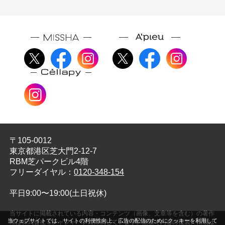
〒105-0012
東京都港区芝大門2-12-7
RBM芝パークビル4階
フリーダイヤル：
0120-348-154
平日9:00〜19:00(土日祝休)
当サイトに掲載されている内容・コンテンツ（画像、文章等を含む）の著作
当ウェブサイトでは、サイトの利便性向上、広告の配信のためにクッキーを利用して
権は株式会社ミシャジャパンに帰属しています。無断で内容の複製、転載は