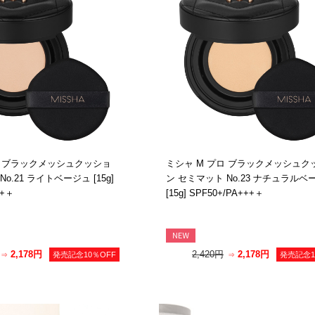
ロ ブラックメッシュクッショ
ミシャ M プロ ブラックメッシュク
o.21 ライトベージュ [15g]
ン セミマット No.23 ナチュラルベ
++＋
[15g] SPF50+/PA+++＋
2,178円
2,420円
2,178円
発売記念10％OFF
発売記念1