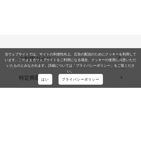
当ウェブサイトでは、サイトの利便性向上、広告の配信のためにクッキーを利用して
ご利用ガイド
います。このまま当ウェブサイトをご利用になる場合、クッキーの使用に同意いただ
いたものとみなされます。詳細については「プライバシーポリシー」をご覧くださ
い。
特定商取引法
はい
プライバシーポリシー
会社概要
Beauty Blog
お問い合わせ