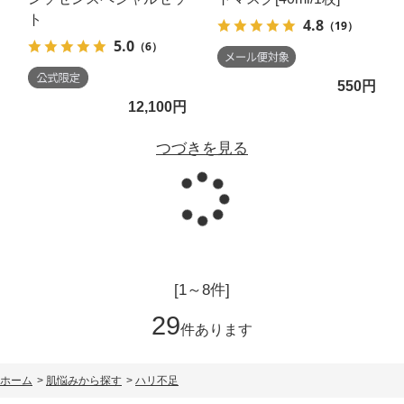
ト
4.8
（19）
5.0
（6）
550円
12,100円
つづきを見る
読み込
[1～8件]
29
件あります
ホーム
>
肌悩みから探す
>
ハリ不足