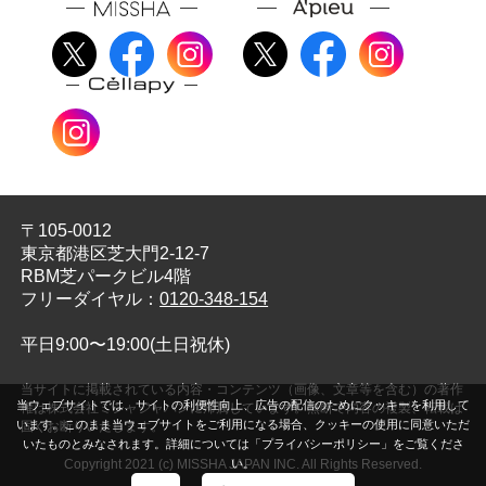
〒105-0012
東京都港区芝大門2-12-7
RBM芝パークビル4階
フリーダイヤル：
0120-348-154
平日9:00〜19:00(土日祝休)
当サイトに掲載されている内容・コンテンツ（画像、文章等を含む）の著作
当ウェブサイトでは、サイトの利便性向上、広告の配信のためにクッキーを利用して
権は株式会社ミシャジャパンに帰属しています。無断で内容の複製、転載は
います。このまま当ウェブサイトをご利用になる場合、クッキーの使用に同意いただ
固くお断りいたします。
いたものとみなされます。詳細については「プライバシーポリシー」をご覧くださ
Copyright 2021 (c) MISSHA JAPAN INC. All Rights Reserved.
い。