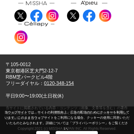
〒105-0012
東京都港区芝大門2-12-7
RBM芝パークビル4階
フリーダイヤル：
0120-348-154
平日9:00〜19:00(土日祝休)
当サイトに掲載されている内容・コンテンツ（画像、文章等を含む）の著作
当ウェブサイトでは、サイトの利便性向上、広告の配信のためにクッキーを利用して
権は株式会社ミシャジャパンに帰属しています。無断で内容の複製、転載は
います。このまま当ウェブサイトをご利用になる場合、クッキーの使用に同意いただ
固くお断りいたします。
いたものとみなされます。詳細については「プライバシーポリシー」をご覧くださ
い。
Copyright 2021 (c) MISSHA JAPAN INC. All Rights Reserved.