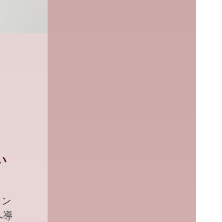
い
ミン
へ導