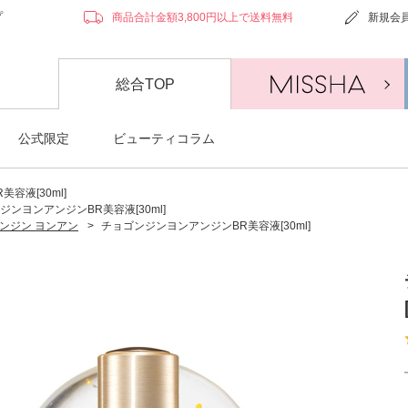
プ
商品合計金額3,800円以上で送料無料
新規会
総合TOP
公式限定
ビューティコラム
容液[30ml]
ジンヨンアンジンBR美容液[30ml]
ンジン ヨンアン
>
チョゴンジンヨンアンジンBR美容液[30ml]