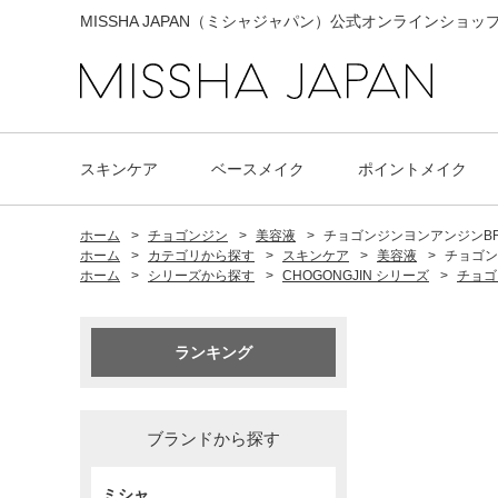
MISSHA JAPAN（ミシャジャパン）公式オンラインショッ
スキンケア
ベースメイク
ポイントメイク
ホーム
>
チョゴンジン
>
美容液
>
チョゴンジンヨンアンジンBR美
ホーム
>
カテゴリから探す
>
スキンケア
>
美容液
>
チョゴン
ホーム
>
シリーズから探す
>
CHOGONGJIN シリーズ
>
チョゴ
ランキング
ブランドから探す
ミシャ