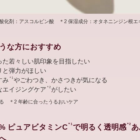
抗酸化剤：アスコルビン酸 ＊2 保湿成分：オタネニンジン根エ
うな方におすすめ
った若々しい肌印象を目指したい
リと弾力がほしい
＊1
すみ
やごわつき、かさつきが気になる
＊2
なエイジングケア
がしたい
よる ＊2 年齢に合ったうるおいケア
＊1
＊2
9% ピュアビタミンC
で明るく透明感
あ
へ