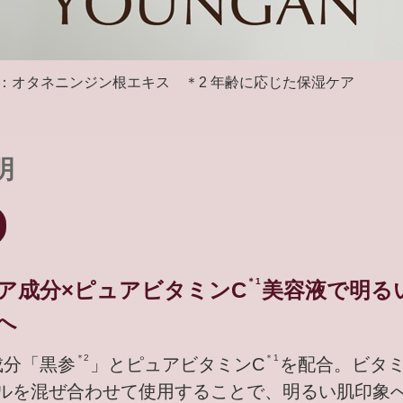
分：オタネニンジン根エキス ＊2 年齢に応じた保湿ケア
明
＊1
ア成分×ピュアビタミンC
美容液で明る
へ
＊2
＊1
成分「黒参
」とピュアビタミンC
を配合。ビタ
ルを混ぜ合わせて使用することで、明るい肌印象