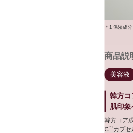
＊1 保湿成
商品説
美容液
韓方コ
肌印象
韓方コア
＊1
C
カプセ