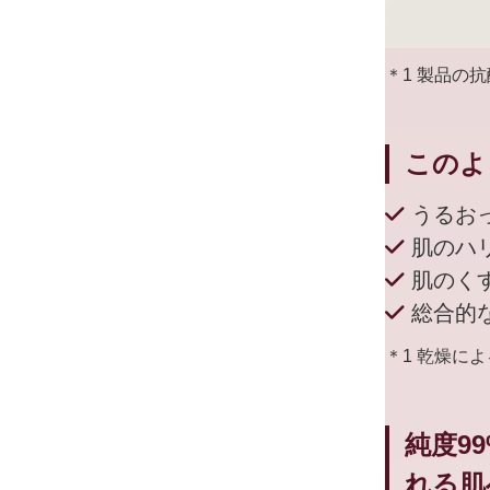
＊1 製品の
このよ
うるお
肌のハ
肌のく
総合的
＊1 乾燥に
純度9
れる肌