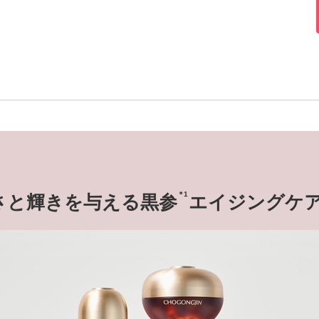
＊1
さと輝きを与える黒参
エイジングケ