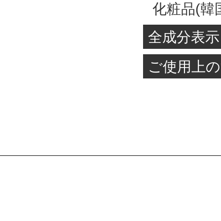
化粧品(韓国
全成分表示
水、ＢＧ、
ご使用上の
ＰＥＧ－６
1.お肌に
ン、エチル
品がお肌に
酸／カプリ
ください。
Ｎａ、グル
ことがあり
ツリー葉油
します。 
テリル／オ
黒ずみ等の
ハイブリダ