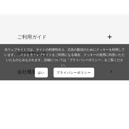
ご利用ガイド
当ウェブサイトでは、サイトの利便性向上、広告の配信のためにクッキーを利用して
特定商取引法
います。このまま当ウェブサイトをご利用になる場合、クッキーの使用に同意いただ
いたものとみなされます。詳細については「プライバシーポリシー」をご覧くださ
い。
会社概要
はい
プライバシーポリシー
Beauty Blog
お問い合わせ