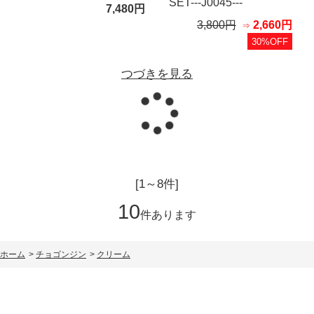
SET---J0045---
7,480円
3,800円
2,660円
30%OFF
つづきを見る
読み込
[1～8件]
10
件あります
ホーム
>
チョゴンジン
>
クリーム