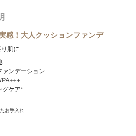
明
実感！大人クッションファンデ
張り肌に
地
ファンデーション
/PA+++
グケア*
たお手入れ