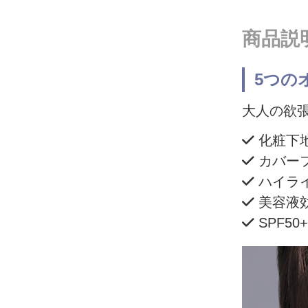
商品説
5つの
大人の欲
化粧下
カバー
ハイラ
美容液
SPF50+