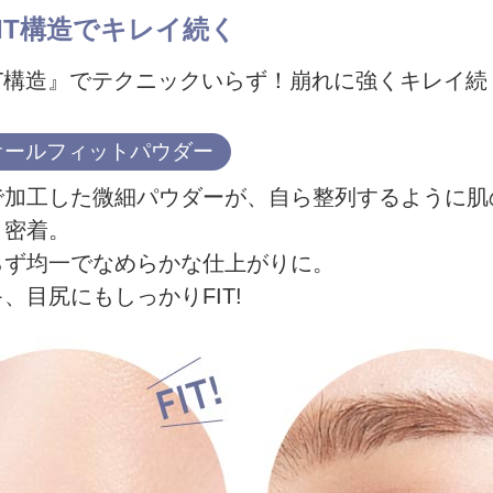
 FIT構造でキレイ続く
FIT構造』でテクニックいらず！崩れに強くキレイ続
.1 オールフィットパウダー
で加工した微細パウダーが、自ら整列するように肌
・密着。
らず均一でなめらかな仕上がりに。
、目尻にもしっかりFIT!