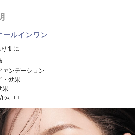
明
オールインワン
張り肌に
地
ファンデーション
イト効果
効果
/PA+++