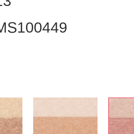
13
MS100449