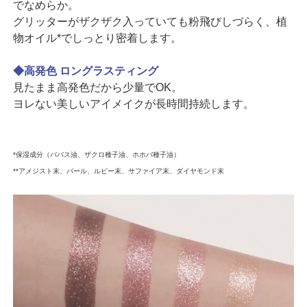
でなめらか。
グリッターがザクザク入っていても粉飛びしづらく、植
物オイル*でしっとり密着します。
◆高発色 ロングラスティング
見たまま高発色だから少量でOK。
ヨレない美しいアイメイクが長時間持続します。
*保湿成分（ババス油、ザクロ種子油、ホホバ種子油）
**アメジスト末、パール、ルビー末、サファイア末、ダイヤモンド末