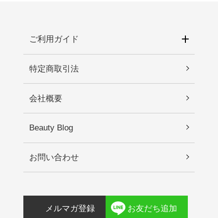
ご相談されることをおすすめします。 1)使用中、
コンシルセスキオキサン）クロスポリマー、合成
赤み、はれ、かゆみ、刺激、色抜け（白斑等）や
フルオロフロゴパイト、酸化スズ、ジメチコン、
黒ずみ等の異常があらわれた場合。 2)使用したお
アメジスト末、パール、ババス油、ザクロ種子
肌に直射日光が当たって上記のような異常が現れ
ご利用ガイド
油、ホホバ種子油、ルビー末、サファイア末、
た場合。2.傷や腫れもの、湿疹などの異常がある部
（ジメチコン／ビニルジメチコン）クロスポリマ
位には使わないでください。3.目に入らないように
ー、ダイヤモンド末、フェノキシエタノール
特定商取引法
注意し、入った時は、すぐに充分に洗い流してく
ださい。4.保管及び取り扱い上の注意 1)直射日光
会社概要
の当たる場所、極端な高温・低温の場所を避けて
保管してください。 2)乳幼児の手が届かない場所
に保管してください。
Beauty Blog
お問い合わせ
メルマガ登録
お友だち追加