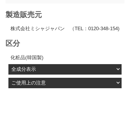
製造販売元
株式会社ミシャジャパン （TEL：0120-348-154)
区分
化粧品(韓国製)
全成分表示
ホウケイ酸（Ｃａ／チタン）、酸化チタン、ホウ
ご使用上の注意
ケイ酸（Ｃａ／Ａｌ）、ホウケイ酸（Ｃａ／Ｎ
1.お肌に異常が生じていないかよく注意して使用し
ａ）、マイカ、ジ安息香酸ＰＧ、パルミチン酸エ
てください。化粧品がお肌に合わないとき、即ち
チルヘキシル、ステアリン酸亜鉛、リンゴ酸ジイ
次のような場合には、使用を中止してください。
ソステアリル、ヘキサ（ヒドロキシステアリン酸
そのまま化粧品類の使用を続けますと、症状を悪
／ステアリン酸／ロジン酸）ジペンタエリスリチ
化させることがありますので、皮膚科専門医等に
ル、酸化鉄、シリカ、（ビニルジメチコン／メチ