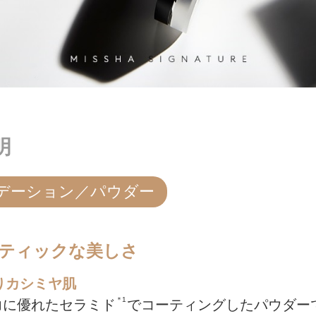
明
デーション／パウダー
ティックな美しさ
りカシミヤ肌
＊1
力に優れたセラミド
でコーティングしたパウダー