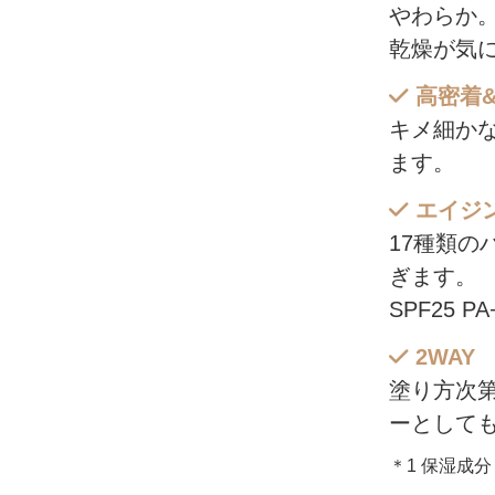
やわらか
乾燥が気
高密着
キメ細か
ます。
エイジ
17種類の
ぎます。
SPF25 
2WAY
塗り方次
ーとして
＊1 保湿成