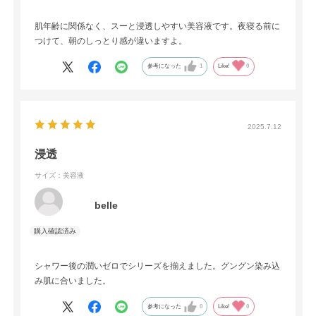
肌年齢に関係なく、スーと浸透しやすい美容液です。夜寝る前に
つけて、朝のしっとり感が違いますよ。
参考になった
1
Like!
0
2025.7.12
浸透
サイズ：美容液
belle
シャワー後の潤いゼロでシリーズを揃えました。グングン染み込
み肌に合いました。
参考になった
0
Like!
0