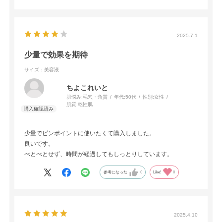
2025.7.1
少量で効果を期待
サイズ：美容液
ちよこれいと
肌悩み:
毛穴・角質
年代:
50代
性別:
女性
肌質:
乾性肌
少量でピンポイントに使いたくて購入しました。
良いです。
べとべとせず、時間が経過してもしっとりしています。
参考になった
0
Like!
0
2025.4.10