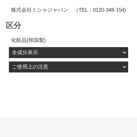
株式会社ミシャジャパン （TEL：0120-348-154)
区分
化粧品(韓国製)
全成分表示
水、メチルプロパンジオール、グリセリン、シク
ご使用上の注意
ロヘキサシロキサン、１，２－ヘキサンジオー
1.お肌に異常が生じていないかよく注意して使用し
ル、ナイアシンアミド、ポリグリセリン－３、オ
てください。化粧品がお肌に合わないとき、即ち
クチルドデセス－１６、（アクリロイルジメチル
次のような場合には、使用を中止してください。
タウリンアンモニウム／ＶＰ）コポリマー、キサ
そのまま化粧品類の使用を続けますと、症状を悪
ンタンガム、エチルヘキシルグリセリン、ペンチ
化させることがありますので、皮膚科専門医等に
レングリコール、アデノシン、メチルジイソプロ
ご相談されることをおすすめします。 1)使用中、
ピルプロピオン酸アミド、カルボマー、ＥＤＴＡ
赤み、はれ、かゆみ、刺激、色抜け（白斑等）や
－２Ｎａ、トロメタミン、アーチチョーク葉エキ
黒ずみ等の異常があらわれた場合。 2)使用したお
ス、カラスムギエキス、ヒアルロン酸Ｎａ、ポリ