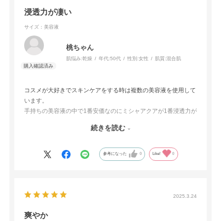
浸透力が凄い
サイズ：美容液
桃ちゃん
肌悩み:
乾燥
年代:
50代
性別:
女性
肌質:
混合肌
コスメが大好きでスキンケアをする時は複数の美容液を使用して
います。
手持ちの美容液の中で1番安価なのにミシャアクアが1番浸透力が
良く、他のアイテムと組合せても邪魔にならず、かつ潤い感が持
続きを読む
続し大満足アイテムなので、リピ確定です
(*´艸`)♡
参考になった
0
Like!
0
2025.3.24
爽やか