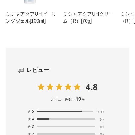
ミシャアクアUHピーリ
ミシャアクアUHクリー
ミシャ
ングジェル[100ml]
ム（R）[70g]
（R）[2
レビュー
4.8
19
レビュー件数：
件
★
5
(15)
★
4
(4)
★
3
(0)
★
2
(0)