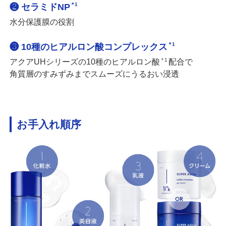
＊1
❷ セラミドNP
水分保護膜の役割
＊1
❸ 10種のヒアルロン酸コンプレックス
＊1
アクアUHシリーズの10種のヒアルロン酸
配合で
角質層のすみずみまでスムーズにうるおい浸透
お手入れ順序