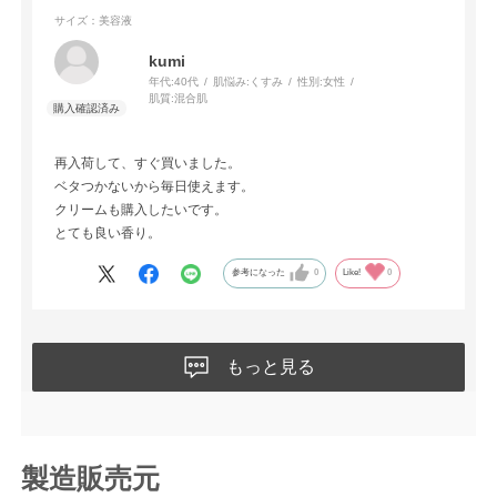
サイズ：美容液
kumi
年代:
40代
肌悩み:
くすみ
性別:
女性
肌質:
混合肌
再入荷して、すぐ買いました。
ベタつかないから毎日使えます。
クリームも購入したいです。
とても良い香り。
参考になった
0
Like!
0
もっと見る
製造販売元