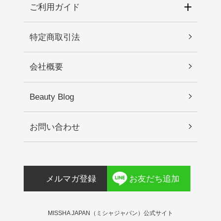
肌に直射日光が当たって上記のような異常が現れ
ご利用ガイド
クオタニウム－５１、チャ葉水、水添レシチン、β
た場合。2.傷や腫れもの、湿疹などの異常がある部
－グルカン、オレンジ果皮油、ベルガモット果実
位には使わないでください。3.目に入らないように
油、ラベンダー油、ローマカミツレ花油、トコフ
特定商取引法
注意し、入った時は、すぐに充分に洗い流してく
ェロール、ヒアルロン酸ヒドロキシプロピルトリ
ださい。4.保管及び取り扱い上の注意 1)直射日光
モニウム、加水分解ヒアルロン酸Ｎａ、加水分解
会社概要
の当たる場所、極端な高温・低温の場所を避けて
ヒアルロン酸、アセチルヒアルロン酸Ｎａ、プロ
保管してください。 2)乳幼児の手が届かない場所
パンジオール、トリフルオロ酢酸テトラデシルア
に保管してください。
ミノブチロイルバリルアミノ酪酸ウレア、ヒアル
Beauty Blog
ロン酸、ヒアルロン酸クロスポリマーＮａ、塩化
Ｍｇ、ヒアルロン酸Ｋ、ダイズ種子エキス、テト
お問い合わせ
ラヒドロピペリン、フロレチン、アルギニン
メルマガ登録
お友だち追加
MISSHA JAPAN（ミシャジャパン）公式サイト