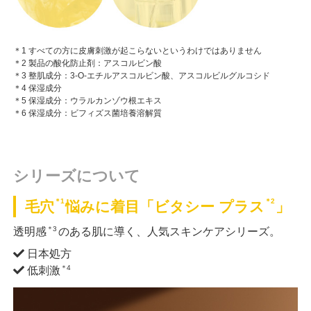
＊1 すべての方に皮膚刺激が起こらないというわけではありません
＊2 製品の酸化防止剤：アスコルビン酸
＊3 整肌成分：3-O-エチルアスコルビン酸、アスコルビルグルコシド
＊4 保湿成分
＊5 保湿成分：ウラルカンゾウ根エキス
＊6 保湿成分：ビフィズス菌培養溶解質
シリーズについて
＊1
＊2
毛穴
悩みに着目「ビタシー プラス
」
＊3
透明感
のある肌に導く、人気スキンケアシリーズ。
日本処方
＊4
低刺激