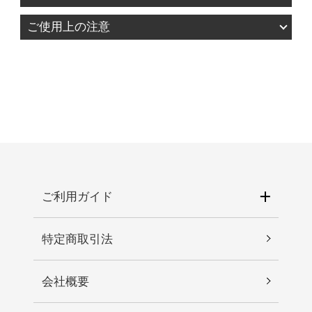
水、グリセリン、ＢＧ、ナイアシンアミド、ペン
ご使用上の注意
チレングリコール、ベタイン、トレハロース、
1.お肌に異常が生じていないかよく注意して使用し
１，２－ヘキサンジオール、ウラルカンゾウ根エ
てください。化粧品がお肌に合わないとき、即ち
キス、ビフィズス菌培養溶解質、パンテノール、
次のような場合には、使用を中止してください。
ヒポファエラムノイデス水、（Ｃ１２－１４）パ
そのまま化粧品類の使用を続けますと、症状を悪
レス－１２、３－Ｏ－エチルアスコルビン酸、ク
化させることがありますので、皮膚科専門医等に
ロレラエキス、グルコース、ウコン根エキス、乳
ご相談されることをおすすめします。 1)使用中、
酸桿菌発酵液、フルクトオリゴ糖、フルクトー
赤み、はれ、かゆみ、刺激、色抜け（白斑等）や
ス、エチルヘキシルグリセリン、アデノシン、カ
黒ずみ等の異常があらわれた場合。 2)使用したお
ルボマー、メリアアザジラクタ花エキス、トロメ
肌に直射日光が当たって上記のような異常が現れ
ご利用ガイド
タミン、カミメボウキ葉エキス、ヒアルロン酸Ｎ
た場合。2.傷や腫れもの、湿疹などの異常がある部
ａ、アラントイン、ＥＤＴＡ－２Ｎａ、メリアア
位には使わないでください。3.目に入らないように
ザジラクタ葉エキス、リモネン、ダイズ種子エキ
特定商取引法
注意し、入った時は、すぐに充分に洗い流してく
ス、アスコルビン酸、サンゴモエキス、ラベンダ
ださい。4.保管及び取り扱い上の注意 1)直射日光
ー油、ユーカリ葉油、オクタンジオール、加水分
会社概要
の当たる場所、極端な高温・低温の場所を避けて
解コラーゲン、ラクトビオン酸、グリセリルグル
保管してください。 2)乳幼児の手が届かない場所
コシド、オレンジ果皮油、グレープフルーツ果皮