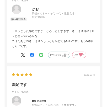
サイズ：化粧水
かお
肌悩み:
くすみ
年代:
50代
性別:
女性
肌質:
混合肌
トロッとした感じですが、とろっとしすぎず、さっぱり目のトロ
ッと感←伝わるかな。
つけたあとのさっぱり＆しっとりがとてもいいです。もう5本目
くらいです。
参考になった
0
Like!
0
2026.6.28
満足です
サイズ：化粧水
no name
肌悩み:
ハリ
年代:
70代～
性別:
女性