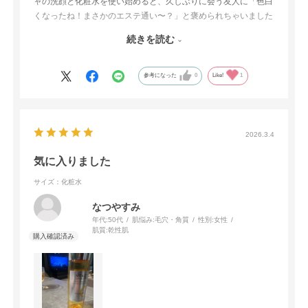
ャの洗顔と化粧水を使い始めると、久しぶりに会う友人に「色白
くなったね！まさかのエステ通い〜？」と褒められちゃいました
♬
続きを読む
肌トラブルも無く、とても肌に合うので1品づつ増やしていくつ
もりです♬
参考になった
0
Like!
1
2026.3.4
気に入りました
サイズ：化粧水
なつやすみ
年代:
50代
肌悩み:
毛穴・角質
性別:
女性
肌質:
乾性肌