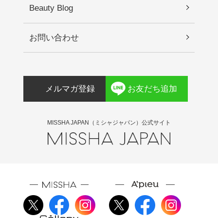
に保管してください。
油、トリ（カプリル酸／カプリン酸）グリセリ
Beauty Blog
ル、シアノコバラミン、ＰＶＰ、水添レシチン、
トコフェロール、セラミドＮＰ、パルミトイルト
お問い合わせ
リペプチド－５、カプリリルグリコール、ヒアル
ロン酸、アセチルヘキサペプチド－８、フラーレ
ン、α－アルブチン、アルブチン、加水分解ヒアル
ロン酸、ＤＰＧ、コレステロール、キトサン、ア
メルマガ登録
お友だち追加
スコルビルグルコシド
MISSHA JAPAN（ミシャジャパン）公式サイト