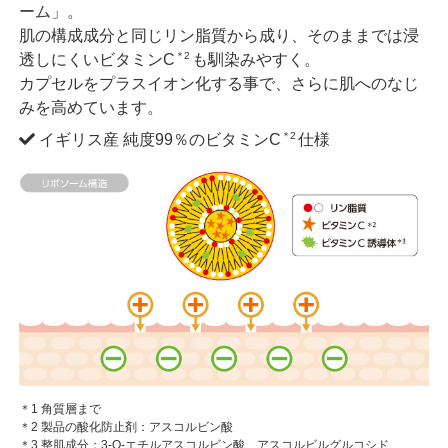
ーム」。
肌の構成成分と同じリン脂質から成り、そのままでは浸
＊2
透しにくいビタミンC
も馴染みやすく。
カプセルをプラスイオン化する事で、さらに肌へのなじ
みを高めています。
＊2
イギリス産 純度99％のビタミンC
仕様
＊1 角質層まで
＊2 製品の酸化防止剤：アスコルビン酸
＊3 整肌成分：3-O-エチルアスコルビン酸、アスコルビルグルコシド