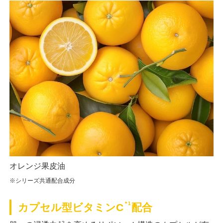
オレンジ果皮油
※シリーズ共通配合成分
＊1
カプセル型ビタミンC
配合
＊2