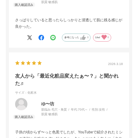
肌質:
敏感肌
さっぱりしていると思ったらしっかりと浸透して肌に残る感じが
良かった。
参考になった
0
Like!
0
2026.3.18
友人から「最近化粧品変えたぁ〜？」と聞かれ
た♬
サイズ：化粧水
ゆ〜坊
肌悩み:
毛穴・角質
年代:
70代～
性別:
女性
肌質:
敏感肌
子供の頃からず〜っと色黒でしたが、YouTubeで紹介されたミシ