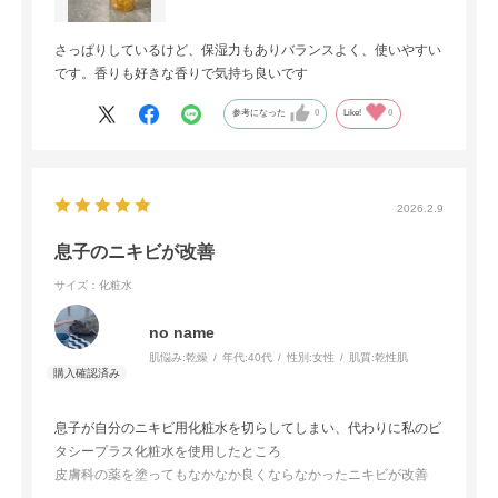
さっぱりしているけど、保湿力もありバランスよく、使いやすい
です。香りも好きな香りで気持ち良いです
参考になった
0
Like!
0
2026.2.9
息子のニキビが改善
サイズ：化粧水
no name
肌悩み:
乾燥
年代:
40代
性別:
女性
肌質:
乾性肌
息子が自分のニキビ用化粧水を切らしてしまい、代わりに私のビ
タシープラス化粧水を使用したところ
皮膚科の薬を塗ってもなかなか良くならなかったニキビが改善