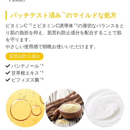
＊1
パッチテスト済み
のマイルドな処方
＊2
＊3
ビタミンC
とビタミンC誘導体
の適切なバランスをと
り肌の負担を抑え、肌荒れ防止成分を配合することで肌
を守ります。
やさしい使用感で朝晩お使いいただけます。
肌荒れ防止成分
＊4
パンテノール
＊5
甘草根エキス
＊6
ビフィズス菌