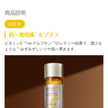
商品説明
化粧水
＊1
肌へ透明感
をプラス
＊2
＊3
ビタミンC
×α-アルブチン
のシナジー効果で、透ける
＊1
ような
みずみずしいツヤ肌へ導きます。