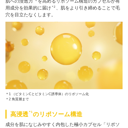
肌への浸透力
を高めるリポソーム構造のカプセルが有
＊2
用成分を効果的に届け
、肌をより引き締めることで毛
穴を目立たなくします。
＊1 （ビタミンCとビタミンC誘導体）のリポソーム化
＊2 角質層まで
＊1
高浸透
のリポソーム構造
成分を肌になじみやすく内包した極小カプセル「リポソ