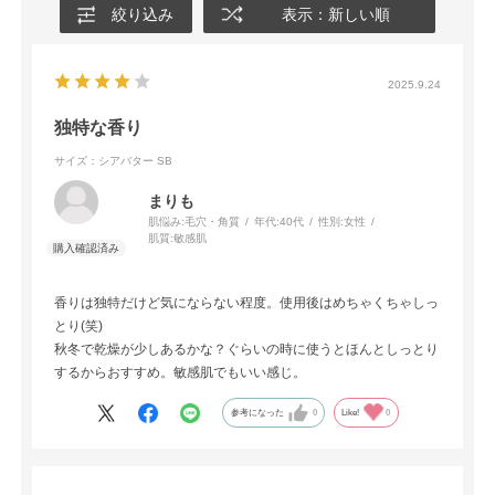
絞り込み
表示：新しい順
2025.9.24
独特な香り
サイズ：シアバター SB
まりも
肌悩み:
毛穴・角質
年代:
40代
性別:
女性
肌質:
敏感肌
香りは独特だけど気にならない程度。使用後はめちゃくちゃしっ
とり(笑)
秋冬で乾燥が少しあるかな？ぐらいの時に使うとほんとしっとり
するからおすすめ。敏感肌でもいい感じ。
参考になった
0
Like!
0