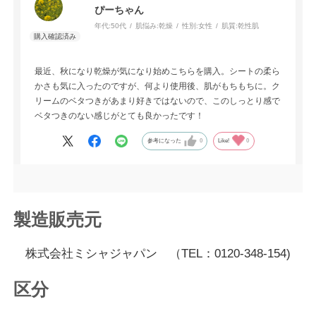
ぴーちゃん
年代:
50代
肌悩み:
乾燥
性別:
女性
肌質:
乾性肌
最近、秋になり乾燥が気になり始めこちらを購入。シートの柔ら
かさも気に入ったのですが、何より使用後、肌がもちもちに。ク
リームのベタつきがあまり好きではないので、このしっとり感で
ベタつきのない感じがとても良かったです！
参考になった
0
Like!
0
製造販売元
株式会社ミシャジャパン （TEL：0120-348-154)
区分