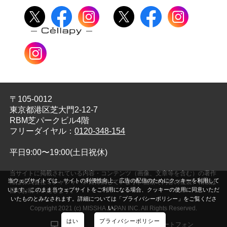
〒105-0012
東京都港区芝大門2-12-7
RBM芝パークビル4階
フリーダイヤル：
0120-348-154
平日9:00〜19:00(土日祝休)
当サイトに掲載されている内容・コンテンツ（画像、文章等を含む）の著作
当ウェブサイトでは、サイトの利便性向上、広告の配信のためにクッキーを利用して
権は株式会社ミシャジャパンに帰属しています。無断で内容の複製、転載は
います。このまま当ウェブサイトをご利用になる場合、クッキーの使用に同意いただ
固くお断りいたします。
いたものとみなされます。詳細については「プライバシーポリシー」をご覧くださ
Copyright 2021 (c) MISSHA JAPAN INC. All Rights Reserved.
い。
はい
プライバシーポリシー
PC
スマートフォン