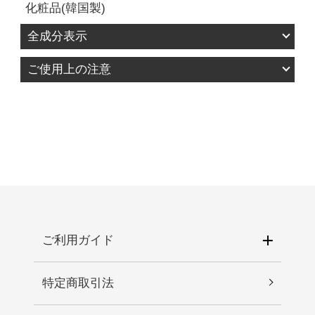
化粧品(韓国製)
全成分表示
水、グリセリン、ＤＰＧ、エチルヘキサン酸セチ
ご使用上の注意
ル、１，２－ヘキサンジオール、セスキオレイン
1.お肌に異常が生じていないかよく注意して使用し
酸ソルビタン、セテアリルアルコール、ステアリ
てください。化粧品がお肌に合わないとき、即ち
ン酸ソルビタン、ステアリン酸グリセリル、パル
次のような場合には、使用を中止してください。
ミチン酸、ステアリン酸、カルボマー、ＢＧ、ア
そのまま化粧品類の使用を続けますと、症状を悪
ルギニン、トリ（カプリル酸／カプリン酸）グリ
化させることがありますので、皮膚科専門医等に
セリル、トレハロース、エチルヘキシルグリセリ
ご相談されることをおすすめします。 1)使用中、
ン、セルロースガム、ＥＤＴＡ－２Ｎａ、キサン
赤み、はれ、かゆみ、刺激、色抜け（白斑等）や
タンガム、ショウガ根エキス、カンゾウ根エキ
黒ずみ等の異常があらわれた場合。 2)使用したお
ス、グリチルリチン酸２Ｋ、チャ葉エキス、コプ
肌に直射日光が当たって上記のような異常が現れ
ご利用ガイド
チスチネンシス根エキス、オリーブ果実油、ヒア
た場合。2.傷や腫れもの、湿疹などの異常がある部
ルロン酸Ｎａ、ミリスチン酸、ヒマラヤスギ木
位には使わないでください。3.目に入らないように
油、アラキン酸、ラウリン酸、ブドウ葉油、シア
特定商取引法
注意し、入った時は、すぐに充分に洗い流してく
バターノキエキス、アミリスバルサミフェラ樹皮
ださい。4.保管及び取り扱い上の注意 1)直射日光
油