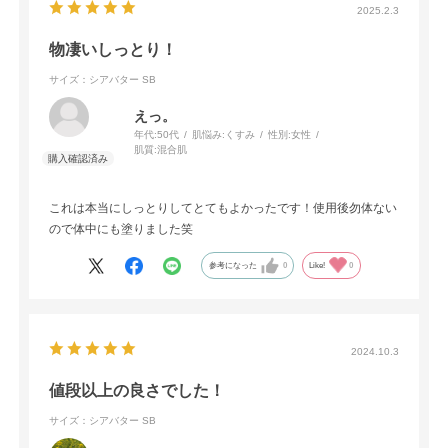
2025.2.3
物凄いしっとり！
サイズ：シアバター SB
えっ。
年代:
50代
肌悩み:
くすみ
性別:
女性
肌質:
混合肌
これは本当にしっとりしてとてもよかったです！使用後勿体ない
ので体中にも塗りました笑
参考になった
0
Like!
0
2024.10.3
値段以上の良さでした！
サイズ：シアバター SB