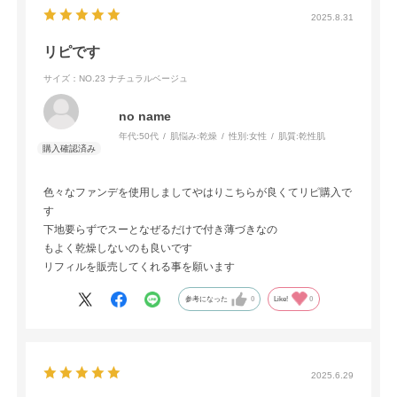
2025.8.31
リピです
サイズ：NO.23 ナチュラルベージュ
no name
年代:
50代
肌悩み:
乾燥
性別:
女性
肌質:
乾性肌
色々なファンデを使用しましてやはりこちらが良くてリピ購入で
す
下地要らずでスーとなぜるだけで付き薄づきなの
もよく乾燥しないのも良いです
リフィルを販売してくれる事を願います
参考になった
0
Like!
0
2025.6.29