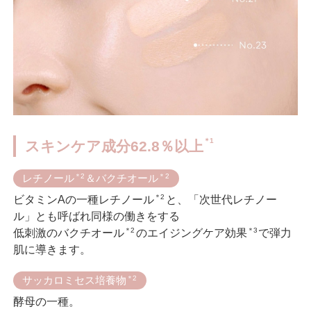
＊1
スキンケア成分62.8％以上
レチノール
＊2
＆バクチオール
＊2
＊2
ビタミンAの一種レチノール
と、「次世代レチノー
ル」とも呼ばれ同様の働きをする
＊2
＊3
低刺激のバクチオール
のエイジングケア効果
で弾力
肌に導きます。
サッカロミセス培養物
＊2
酵母の一種。