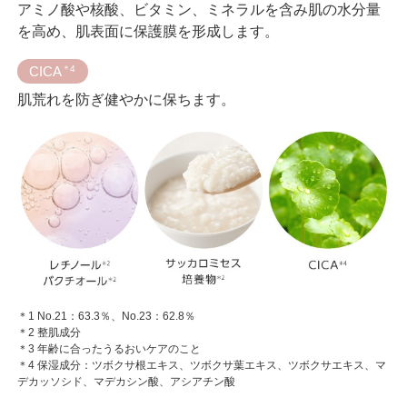
アミノ酸や核酸、ビタミン、ミネラルを含み肌の水分量
を高め、肌表面に保護膜を形成します。
CICA
＊4
肌荒れを防ぎ健やかに保ちます。
＊1 No.21：63.3％、No.23：62.8％
＊2 整肌成分
＊3 年齢に合ったうるおいケアのこと
＊4 保湿成分：ツボクサ根エキス、ツボクサ葉エキス、ツボクサエキス、マ
デカッソシド、マデカシン酸、アシアチン酸