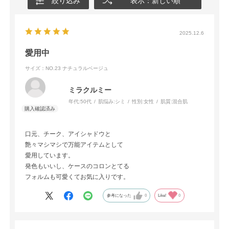
絞り込み
表示：新しい順
2025.12.6
愛用中
サイズ：NO.23 ナチュラルベージュ
ミラクルミー
年代:
50代
肌悩み:
シミ
性別:
女性
肌質:
混合肌
口元、チーク、アイシャドウと
艶々マシマシで万能アイテムとして
愛用しています。
発色もいいし、ケースのコロンとてる
フォルムも可愛くてお気に入りです。
参考になった
0
Like!
0