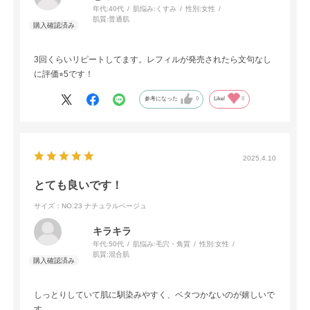
年代:
40代
肌悩み:
くすみ
性別:
女性
肌質:
普通肌
3回くらいリピートしてます。レフィルが発売されたら文句なし
に評価⭐︎5です！
参考になった
0
Like!
0
2025.4.10
とても良いです！
サイズ：NO.23 ナチュラルベージュ
キラキラ
年代:
50代
肌悩み:
毛穴・角質
性別:
女性
肌質:
混合肌
しっとりしていて肌に馴染みやすく、ベタつかないのが嬉しいで
す。