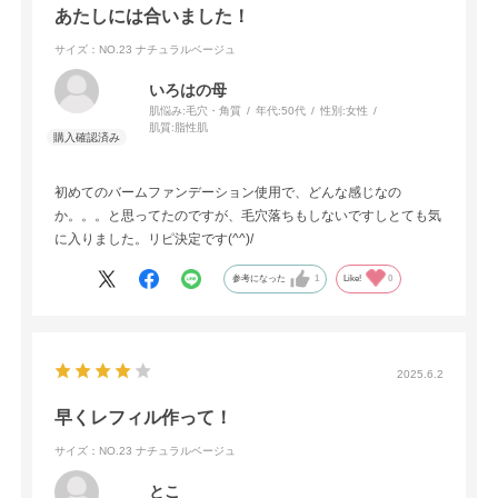
あたしには合いました！
サイズ：NO.23 ナチュラルベージュ
いろはの母
肌悩み:
毛穴・角質
年代:
50代
性別:
女性
肌質:
脂性肌
初めてのバームファンデーション使用で、どんな感じなの
か。。。と思ってたのですが、毛穴落ちもしないですしとても気
に入りました。リピ決定です(^^)/
参考になった
1
Like!
0
2025.6.2
早くレフィル作って！
サイズ：NO.23 ナチュラルベージュ
とこ