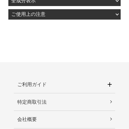
全成分表示
水、酸化チタン、ホモサレート、メトキシケイヒ
ご使用上の注意
酸エチルヘキシル、フェニルトリメチコン、サリ
1.お肌に異常が生じていないかよく注意して使用し
チル酸エチルヘキシル、ＢＧ、キャンデリラロ
てください。化粧品がお肌に合わないとき、即ち
ウ、炭酸ジカプリリル、シクロペンタシロキサ
次のような場合には、使用を中止してください。
ン、ジヘプタン酸ネオペンチルグリコール、ナイ
そのまま化粧品類の使用を続けますと、症状を悪
アシンアミド、ビスエチルヘキシルオキシフェノ
化させることがありますので、皮膚科専門医等に
ールメトキシフェニルトリアジン、ジエチルアミ
ご相談されることをおすすめします。 1)使用中、
ノヒドロキシベンゾイル安息香酸ヘキシル、酸化
赤み、はれ、かゆみ、刺激、色抜け（白斑等）や
鉄、ヘキサ脂肪酸（Ｃ５－９）ジペンタエリスリ
黒ずみ等の異常があらわれた場合。 2)使用したお
チルエステルズ、マイクロクリスタリンワック
肌に直射日光が当たって上記のような異常が現れ
ご利用ガイド
ス、ジメチコン、ラウリルＰＥＧ－８ジメチコ
た場合。2.傷や腫れもの、湿疹などの異常がある部
ン、ジステアルジモニウムヘクトライト、アルキ
位には使わないでください。3.目に入らないように
ル（Ｃ３０－４５）メチコン、ミリスチン酸ミリ
特定商取引法
注意し、入った時は、すぐに充分に洗い流してく
スチル、セチルＰＥＧ／ＰＰＧ－１０／１ジメチ
ださい。4.保管及び取り扱い上の注意 1)直射日光
コン、オレフィン（Ｃ３０－４５）、カプリル酸
会社概要
の当たる場所、極端な高温・低温の場所を避けて
グリセリル、カプリリルグリコール、水酸化Ａ
保管してください。 2)乳幼児の手が届かない場所
ｌ、トリエトキシカプリリルシラン、合成フルオ