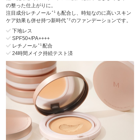
の整った仕上がりに。
＊1
注目成分レチノール
も配合し、時短なのに高いスキン
＊2
ケア効果も併せ持つ新時代
のファンデーションです。
下地レス
SPF50+/PA++++
＊1
レチノール
配合
24時間メイク持続テスト済