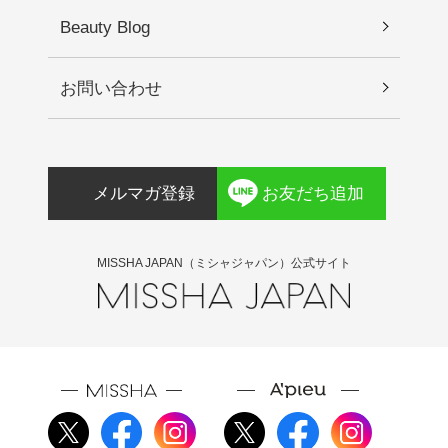
に保管してください。
ロフロゴパイト、炭酸プロピレン、エチルヘキシ
Beauty Blog
ルグリセリン、アデノシン、キサンタンガム、コ
ーンスターチ、ステアリン酸ポリグリセリル－１
お問い合わせ
０、トコフェロール、バクチオール、ポリソルベ
ート２０、レチノール、１，２－ヘキサンジオー
ル、ツボクサ根エキス、ツボクサエキス、サッカ
ロミセス培養物、ツボクサ葉エキス、ＢＨＴ、Ｂ
メルマガ登録
お友だち追加
ＨＡ、アシアチコシド、マデカッソシド、アシア
チン酸、マデカシン酸
MISSHA JAPAN（ミシャジャパン）公式サイト