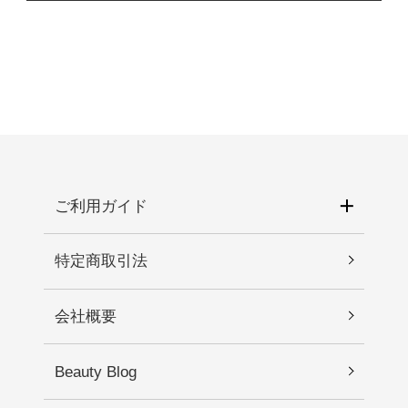
ヘキサンジオール、ヒドロキシアセトフェノン、
1.お肌に異常が生じていないかよく注意して使用し
グリセリン、ヒポファエラムノイデス水、ベタイ
てください。化粧品がお肌に合わないとき、即ち
ン、アルギニン、ラウリン酸ポリグリセリル－１
次のような場合には、使用を中止してください。
０、カルボマー、ヒアルロン酸Ｎａ、アラントイ
そのまま化粧品類の使用を続けますと、症状を悪
ン、ＥＤＴＡ－２Ｎａ、ラウリン酸ポリグリセリ
化させることがありますので、皮膚科専門医等に
ル－４、キサンタンガム、（アクリル酸グリセリ
ご相談されることをおすすめします。 1)使用中、
ル／アクリル酸）コポリマー、（メチルビニルエ
赤み、はれ、かゆみ、刺激、色抜け（白斑等）や
ーテル／マレイン酸）コポリマー、リモネン、セ
黒ずみ等の異常があらわれた場合。 2)使用したお
ルロースガム、グリチルリチン酸２Ｋ、カンジダ
肌に直射日光が当たって上記のような異常が現れ
ご利用ガイド
ボンビコラ／（グルコース／ナタネ油脂肪酸メチ
た場合。2.傷や腫れもの、湿疹などの異常がある部
ル）発酵物、ＢＧ、オレンジ果皮油、ラベンダー
位には使わないでください。3.目に入らないように
油、カキ葉エキス、ブドウ果実エキス、エチルヘ
特定商取引法
注意し、入った時は、すぐに充分に洗い流してく
キシルグリセリン、アスコルビン酸、コーヒー種
ださい。4.保管及び取り扱い上の注意 1)直射日光
子エキス、ベニバナ花エキス、イタドリ根エキ
会社概要
の当たる場所、極端な高温・低温の場所を避けて
ス、チャ葉エキス、クリ殻エキス、サンショウ果
保管してください。 2)乳幼児の手が届かない場所
実エキス、ヒマワリ種子油
に保管してください。
Beauty Blog