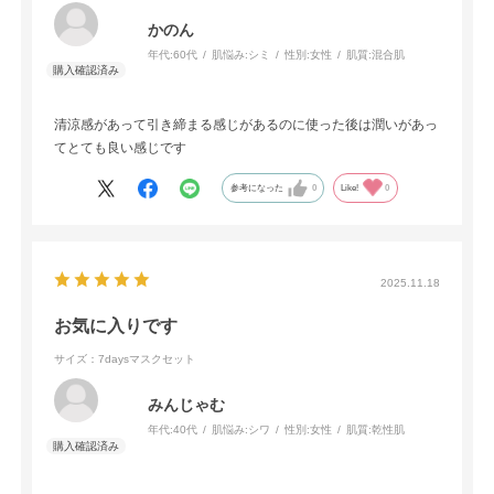
かのん
年代:
60代
肌悩み:
シミ
性別:
女性
肌質:
混合肌
清涼感があって引き締まる感じがあるのに使った後は潤いがあっ
てとても良い感じです
参考になった
0
Like!
0
2025.11.18
お気に入りです
サイズ：7daysマスクセット
みんじゃむ
年代:
40代
肌悩み:
シワ
性別:
女性
肌質:
乾性肌