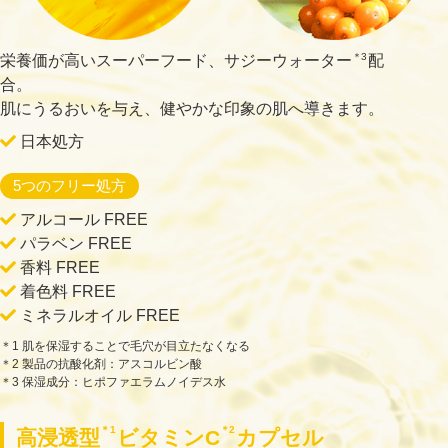
＊3
栄養価が高いスーパーフード、サジーウォーター
配
合。
肌にうるおいを与え、健やかな印象の肌へ導きます。
日本処方
5つのフリー処方
アルコール FREE
パラベン FREE
香料 FREE
着色料 FREE
ミネラルオイル FREE
＊1 肌を保湿することで毛穴が目立たなくなる
＊2 製品の抗酸化剤：アスコルビン酸
＊3 保湿成分：ヒポファエラムノイデス水
＊1
＊2
高浸透型
ビタミンC
カプセル