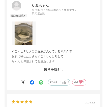
いみちゃん
年代:
30代
肌悩み:
肌あれ
性別:
女性
肌質:
混合肌
すごくヒタヒタに美容液が入っているマスクで
お肌に載せたときもすごくしっとりして
ちゃんと保湿されてる感あります！
しっかりと美容液が肌に残っているのに
続きを読む
ベタつかずにちゃんと浸透されているのが
わかりました！
よくあるパック後のベタベタ感が苦手なのですがこちらはサラッ
参考になった
0
Like!
0
と仕上がるので
とても好感触！！またリピしたいです。
2026.2.3