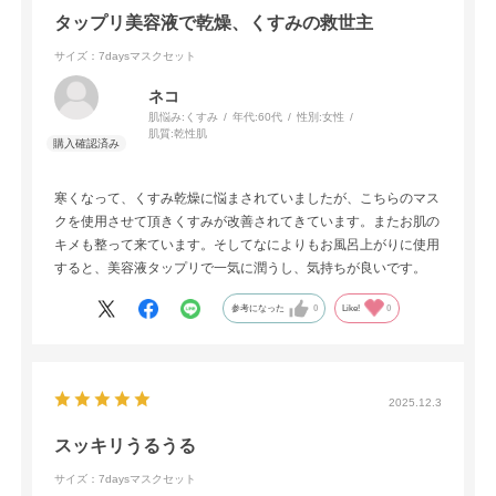
タップリ美容液で乾燥、くすみの救世主
サイズ：7daysマスクセット
ネコ
肌悩み:
くすみ
年代:
60代
性別:
女性
肌質:
乾性肌
寒くなって、くすみ乾燥に悩まされていましたが、こちらのマス
クを使用させて頂きくすみが改善されてきています。またお肌の
キメも整って来ています。そしてなによりもお風呂上がりに使用
すると、美容液タップリで一気に潤うし、気持ちが良いです。
参考になった
0
Like!
0
2025.12.3
スッキリうるうる
サイズ：7daysマスクセット