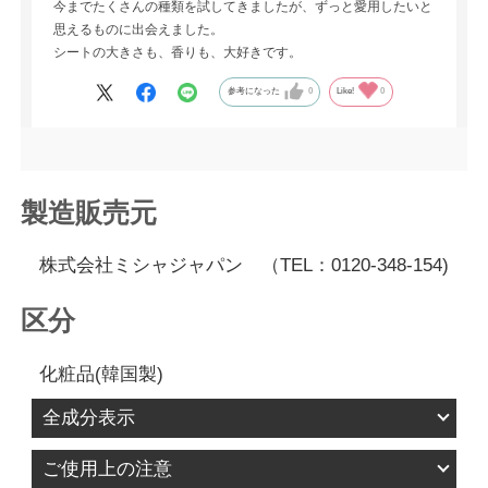
今までたくさんの種類を試してきましたが、ずっと愛用したいと
思えるものに出会えました。
シートの大きさも、香りも、大好きです。
参考になった
0
Like!
0
製造販売元
株式会社ミシャジャパン （TEL：0120-348-154)
区分
化粧品(韓国製)
全成分表示
水、メチルプロパンジオール、ＤＰＧ、１，２－
ご使用上の注意