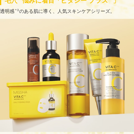
毛穴
悩みに着目「ビタシー プラス
」
＊3
透明感
のある肌に導く、人気スキンケアシリーズ。