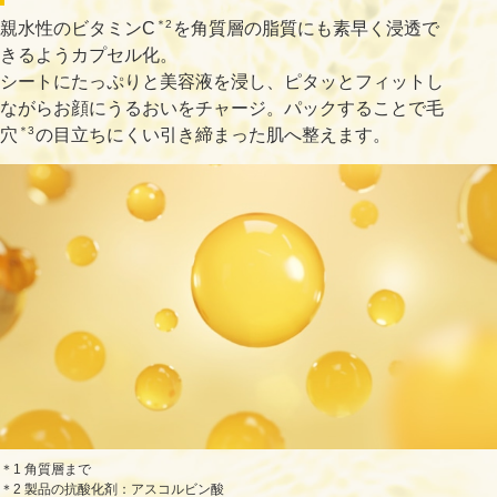
＊2
親水性のビタミンC
を角質層の脂質にも素早く浸透で
きるようカプセル化。
シートにたっぷりと美容液を浸し、ピタッとフィットし
ながらお顔にうるおいをチャージ。パックすることで毛
＊3
穴
の目立ちにくい引き締まった肌へ整えます。
＊1 角質層まで
＊2 製品の抗酸化剤：アスコルビン酸