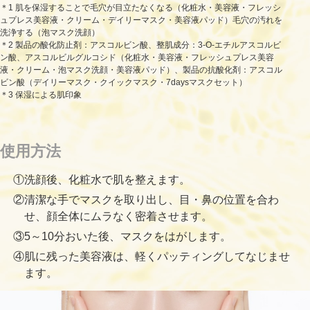
＊1 肌を保湿することで毛穴が目立たなくなる（化粧水・美容液・フレッシ
ュプレス美容液・クリーム・デイリーマスク・美容液パッド）毛穴の汚れを
洗浄する（泡マスク洗顔）
＊2 製品の酸化防止剤：アスコルビン酸、整肌成分：3-O-エチルアスコルビ
ン酸、アスコルビルグルコシド（化粧水・美容液・フレッシュプレス美容
液・クリーム・泡マスク洗顔・美容液パッド）、製品の抗酸化剤：アスコル
ビン酸（デイリーマスク・クイックマスク・7daysマスクセット）
＊3 保湿による肌印象
使用方法
①洗顔後、化粧水で肌を整えます。
②清潔な手でマスクを取り出し、目・鼻の位置を合わ
せ、顔全体にムラなく密着させます。
③5～10分おいた後、マスクをはがします。
④肌に残った美容液は、軽くパッティングしてなじませ
ます。