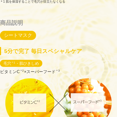
＊1 肌を保湿することで毛穴が目立たなくなる
商品説明
シートマスク
5分で完了 毎日スペシャルケア
毛穴
＊1
・肌ひきしめ
＊2
＊3
ビタミンC
×スーパーフード