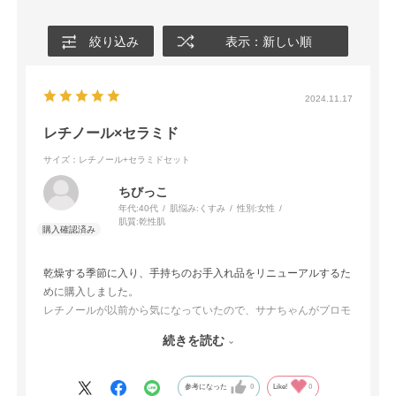
絞り込み
表示：新しい順
2024.11.17
レチノール×セラミド
サイズ：レチノール+セラミドセット
ちびっこ
年代:
40代
肌悩み:
くすみ
性別:
女性
肌質:
乾性肌
乾燥する季節に入り、手持ちのお手入れ品をリニューアルするた
めに購入しました。
レチノールが以前から気になっていたので、サナちゃんがプロモ
ーションしている商品に決めました。
続きを読む
使いはじめて間もなく肌に赤みとヒリつきが出たので、化粧水を
コットンにたっぷり浸してパックをしたりナイトクリームを多め
参考になった
0
Like!
0