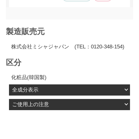
に塗るように心がけました。
数日後には肌のトーンが明るくなり、毛穴が目立たなくなってき
たように感じます。
製造販売元
株式会社ミシャジャパン (TEL：0120-348-154)
区分
化粧品(韓国製)
全成分表示
[ミシャ レボリューション／タイム ザ ファースト
[ミシャ レボリューション／タイム R500ショット
[ミシャ レボリューション／ナイト サイエンス エ
[ミシャ マスキュア シートマスク CE うるおい肌]
ご使用上の注意
トリートメント エッセンス エンリッチ]
美容液]
ッセンス クリーム 5th]
水、グリセリン、ＢＧ、トリ（カプリル酸／カプ
1.お肌に異常が生じていないかよく注意して使用し
酵母発酵エキス、１，２－ヘキサンジオール、ナ
水、グリセリン、ＢＧ、メチルプロパンジオー
水、グリセリン、メチルプロパンジオール、シク
リン酸）グリセリル、１，２－ヘキサンジオー
てください。化粧品がお肌に合わないとき、即ち
イアシンアミド、コハク酸ジエトキシエチル、
ル、１，２－ヘキサンジオール、エトキシジグリ
ロヘキサシロキサン、水添ポリイソブテン、トリ
ル、シア脂、エチルヘキサン酸セチル、ジ（カプ
次のような場合には、使用を中止してください。
（アクリロイルジメチルタウリンアンモニウム／
コール、ナイアシンアミド、レチノール、パンテ
エチルヘキサノイン、トリ（カプリル酸／カプリ
リル／カプリン酸）ＢＧ、トレハロース、マカデ