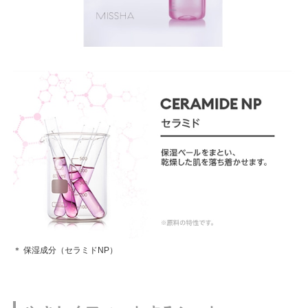
＊ 保湿成分（セラミドNP）