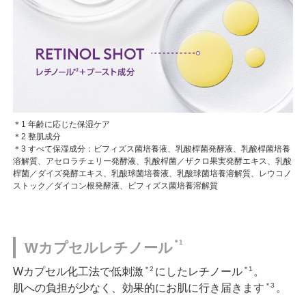
＊1 年齢に応じた保湿ケア
＊2 整肌成分
＊3 すべて保湿成分：ビフィズス菌培養液、乳酸桿菌発酵液、乳酸桿菌培養
溶解質、アセロラチェリー発酵液、乳酸桿菌／ザクロ果実発酵エキス、乳酸
桿菌／ダイズ発酵エキス、乳酸球菌培養液、乳酸球菌培養溶解質、レウコノ
ストック／ダイコン根発酵液、ビフィズス菌培養溶解質
＊1
Wカプセルレチノール
＊2
＊1
Wカプセル化工法で低刺激
にしたレチノール
。
＊3
肌への負担が少なく、効果的にお肌に行き届きます
。