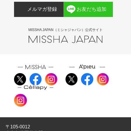
チェリー発酵液、乳酸桿菌／ザクロ果実発酵エキ
油、アルガニアスピノサ核油、グルコース、イチ
メルマガ登録
お友だち追加
ス、乳酸桿菌／ダイズ発酵エキス、乳酸球菌培養
ジク果実エキス、ツボクサエキス、ポリクオタニ
液、乳酸球菌培養溶解質、レウコノストック／ダ
ウム－５１、オリーブ油脂肪酸セテアリル、ステ
イコン根発酵液、セチルリン酸Ｋ、ラベンダー
アリン酸ポリグリセリル－２、セラミドＮＰ、ラ
MISSHA JAPAN（ミシャジャパン）公式サイト
油、キトサン、クエン酸トリス（テトラメチルヒ
ベンダー油、オレンジ果皮油、オリーブ油脂肪酸
ドロキシピペリジノール）、オレンジ果皮油、ト
ソルビタン、ステアリン酸グリセリル、キハダ樹
コフェロール、ローマカミツレ花油、水溶性コラ
皮エキス、乳酸桿菌発酵液、ミリスチン酸、レウ
ーゲン、ビャクダン油、加水分解ヒアルロン酸、
コノストック／ダイコン根発酵液、乳酸球菌培養
ＤＰＧ、セラミドＮＰ、ジステアリン酸ポリグリ
溶解質、乳酸球菌培養液、乳酸桿菌／ダイズ発酵
セリル－３、クエン酸ステアリン酸グリセリル、
エキス、乳酸桿菌／ザクロ果実発酵エキス、アセ
加水分解エラスチン、ステアリン酸
ロラチェリー発酵液、乳酸桿菌培養溶解質、ビフ
ィズス菌培養液、モナスカスエキス、ジステアリ
ン酸スクロース、コメエキス、ＤＰＧ、ビオサッ
カリドガム－１、サッカロミセス培養物、ローブ
ッシュブルーベリー果実エキス、ナス果実エキ
ス、ニンジン根エキス、キャベツ葉エキス、ビー
ト根エキス、ローマカミツレ花油、トコフェロー
ル、ビャクダン油、バチルス発酵物
〒105-0012