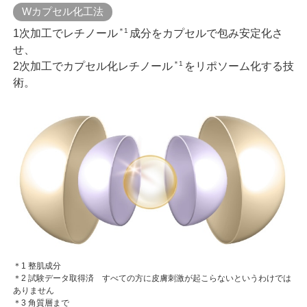
Wカプセル化工法
＊1
1次加工でレチノール
成分をカプセルで包み安定化さ
せ、
＊1
2次加工でカプセル化レチノール
をリポソーム化する技
術。
＊1 整肌成分
＊2 試験データ取得済 すべての方に皮膚刺激が起こらないというわけでは
ありません
＊3 角質層まで