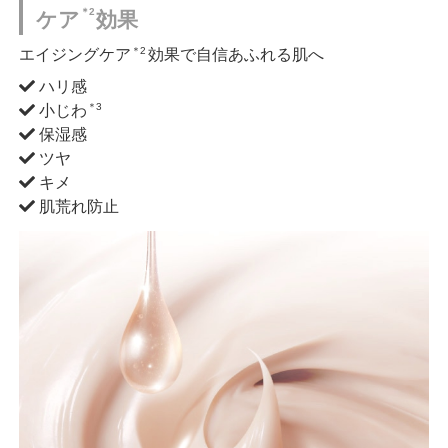
＊2
ケア
効果
＊2
エイジングケア
効果で自信あふれる肌へ
ハリ感
＊3
小じわ
保湿感
ツヤ
キメ
肌荒れ防止