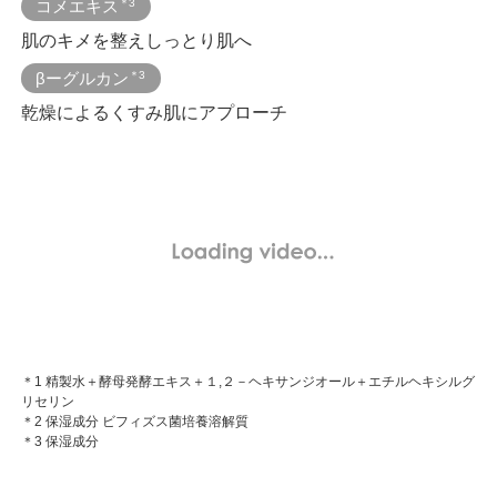
コメエキス
＊3
肌のキメを整えしっとり肌へ
βーグルカン
＊3
乾燥によるくすみ肌にアプローチ
＊1 精製水＋酵母発酵エキス＋１,２－ヘキサンジオール＋エチルヘキシルグ
リセリン
＊2 保湿成分 ビフィズス菌培養溶解質
＊3 保湿成分