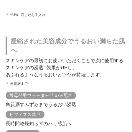
＊ 年齢に応じたお手入れ
凝縮された美容成分でうるおい満ちた肌
へ
スキンケアの最初にお使いいただくことで次に使用する
＊
スキンケアの浸透
効果がUPし、
あふれるようなうるおいとツヤが持続します。
＊ 角質層まで
酵母発酵ウォーター
＊1
97%配合
角質層すみずみまでうるおい浸透
ビフィズス菌
＊2
長時間乾燥知らずのハリ感肌へ