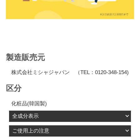
製造販売元
株式会社ミシャジャパン （TEL：0120-348-154)
区分
化粧品(韓国製)
全成分表示
[TT] 水、ＤＰＧ、グリセレス－２６、グリセリ
ご使用上の注意
ン、プロパンジオール、１，２－ヘキサンジオー