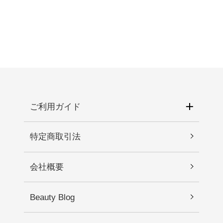
1.お肌に異常が生じていないかよく注意して使用し
ル、ＢＧ、アラントイン、カルボマーＮａ、ヒド
てください。化粧品がお肌に合わないとき、即ち
ロキシエチルセルロース、チャ葉エキス、ショウ
次のような場合には、使用を中止してください。
ガ根エキス、カンゾウ根エキス、オウレン根エキ
そのまま化粧品類の使用を続けますと、症状を悪
ス、エチルヘキシルグリセリン、グリチルリチン
化させることがありますので、皮膚科専門医等に
酸２Ｋ、ＥＤＴＡ－２Ｎａ、ラウリン酸ポリグリ
ご相談されることをおすすめします。 1)使用中、
セリル－１０、ミリスチン酸ポリグリセリル－１
赤み、はれ、かゆみ、刺激、色抜け（白斑等）や
０、ヒアルロン酸Ｎａ、ティーツリー葉油、ティ
黒ずみ等の異常があらわれた場合。 2)使用したお
ーツリー葉エキス、β－グルカン [RG] 水、グリセ
肌に直射日光が当たって上記のような異常が現れ
ご利用ガイド
リン、ＤＰＧ、エチルヘキサン酸セチル、１，２
た場合。2.傷や腫れもの、湿疹などの異常がある部
－ヘキサンジオール、ステアリン酸、セスキオレ
位には使わないでください。3.目に入らないように
イン酸ソルビタン、セテアリルアルコール、ステ
特定商取引法
注意し、入った時は、すぐに充分に洗い流してく
アリン酸ソルビタン、ステアリン酸グリセリル、
ださい。4.保管及び取り扱い上の注意 1)直射日光
カルボマー、アルギニン、ＢＧ、トリ（カプリル
会社概要
の当たる場所、極端な高温・低温の場所を避けて
酸／カプリン酸）グリセリル、オウレン根エキ
保管してください。 2)乳幼児の手が届かない場所
ス、カンゾウ根エキス、ショウガ根エキス、チャ
に保管してください。
葉エキス、トレハロース、エチルヘキシルグリセ
Beauty Blog
リン、セルロースガム、キサンタンガム、ＥＤＴ
Ａ－２Ｎａ、グリチルリチン酸２Ｋ、オリーブ果