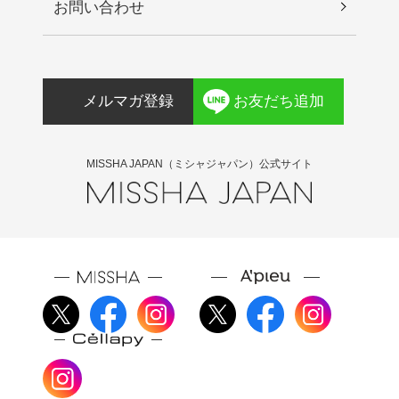
お問い合わせ
実油、ヒアルロン酸Ｎａ、オタネニンジン根エキ
ス、オニサルビア油、パチョリ油、セロリ種子
油、コパイフェラオフィシナリス樹脂、ニンジン
種子油、ユーカリ葉油、オレンジ油 [PG] 水、ＤＰ
メルマガ登録
お友だち追加
Ｇ、ＢＧ、１，２－ヘキサンジオール、ヒドロキ
シエチルセルロース、グリセリン、カルボマー、
アルギニン、オウレン根エキス、カンゾウ根エキ
MISSHA JAPAN（ミシャジャパン）公式サイト
ス、ショウガ根エキス、チャ葉エキス、エチルヘ
キシルグリセリン、アラントイン、ＥＤＴＡ－２
Ｎａ、ミリスチン酸ポリグリセリル－１０、ラウ
リン酸ポリグリセリル－１０、ザクロ果実エキ
ス、トレハロース、グリチルリチン酸２Ｋ、ヒア
ルロン酸Ｎａ、オリーブ果実油、（アクリル酸グ
リセリル／アクリル酸）コポリマー、マンダリン
オレンジ果皮油、（メチルビニルエーテル／マレ
イン酸）コポリマー、ニオイテンジクアオイ花
油、オレンジ油、アオモジ果実油、ラベンダー油