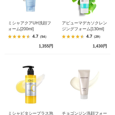
ミシャアクアUH洗顔フ
アピューマデカソクレン
ォーム[200ml]
ジングフォーム[130ml]
4.7
4.7
（54）
（29）
1,355円
1,430円
ミシャビタシープラス泡
チョゴンジン洗顔フォー