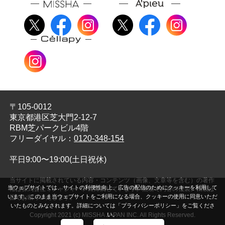
〒105-0012
東京都港区芝大門2-12-7
RBM芝パークビル4階
フリーダイヤル：
0120-348-154
平日9:00〜19:00(土日祝休)
当サイトに掲載されている内容・コンテンツ（画像、文章等を含む）の著作
当ウェブサイトでは、サイトの利便性向上、広告の配信のためにクッキーを利用して
権は株式会社ミシャジャパンに帰属しています。無断で内容の複製、転載は
います。このまま当ウェブサイトをご利用になる場合、クッキーの使用に同意いただ
固くお断りいたします。
いたものとみなされます。詳細については「プライバシーポリシー」をご覧くださ
Copyright 2021 (c) MISSHA JAPAN INC. All Rights Reserved.
い。