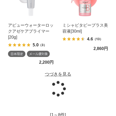
アピューウォーターロッ
ミシャビタビープラス美
クアゼケアプライマー
容液[30ml]
[20g]
4.6
（13）
5.0
（3）
2,860円
2,200円
つづきを見る
読み込
[1～8件]