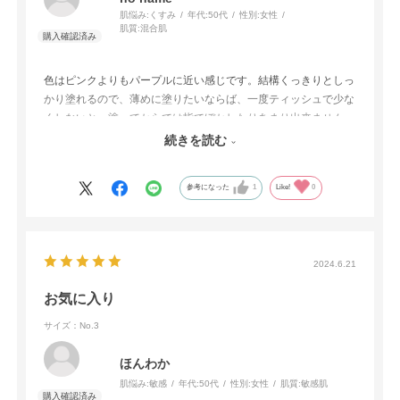
肌悩み:
くすみ
年代:
50代
性別:
女性
肌質:
混合肌
色はピンクよりもパープルに近い感じです。結構くっきりとしっ
かり塗れるので、薄めに塗りたいならば、一度ティッシュで少な
くしないと、塗ってからでは指でぼかしたりあまり出来ません。
ある意味、メイク持ちが良いと言えます。キラキラしていて可愛
続きを読む
いです。これから夏にいいですね！
参考になった
1
Like!
0
2024.6.21
お気に入り
サイズ：No.3
ほんわか
肌悩み:
敏感
年代:
50代
性別:
女性
肌質:
敏感肌