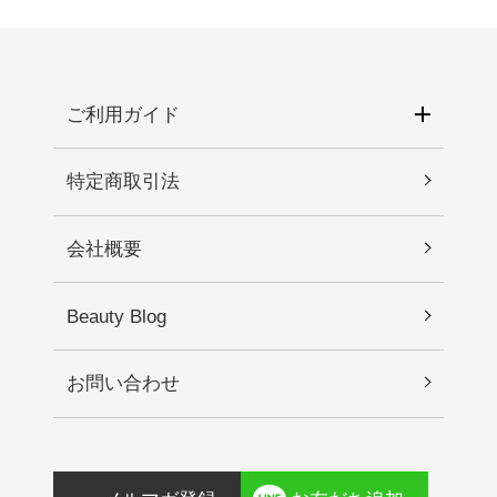
化させることがありますので、皮膚科専門医等に
ルオロフロゴパイト、水酸化Ｎａ、酸化鉄、ＥＤ
ご相談されることをおすすめします。 1)使用中、
ＴＡ－２Ｎａ、シリカ、加水分解ヒアルロン酸、
赤み、はれ、かゆみ、刺激、色抜け（白斑等）や
ポリメチルシルセスキオキサン、ＢＧ、ダイヤモ
黒ずみ等の異常があらわれた場合。 2)使用したお
ンド末、パール、サファイア末、レシチン、アセ
肌に直射日光が当たって上記のような異常が現れ
ご利用ガイド
チルテトラペプチド－５、アルギニン、アセチル
た場合。2.傷や腫れもの、湿疹などの異常がある部
グルタミン、糖脂質、セラミドＮＰ
位には使わないでください。3.目に入らないように
特定商取引法
注意し、入った時は、すぐに充分に洗い流してく
ださい。4.保管及び取り扱い上の注意 1)直射日光
会社概要
の当たる場所、極端な高温・低温の場所を避けて
保管してください。 2)乳幼児の手が届かない場所
に保管してください。
Beauty Blog
お問い合わせ