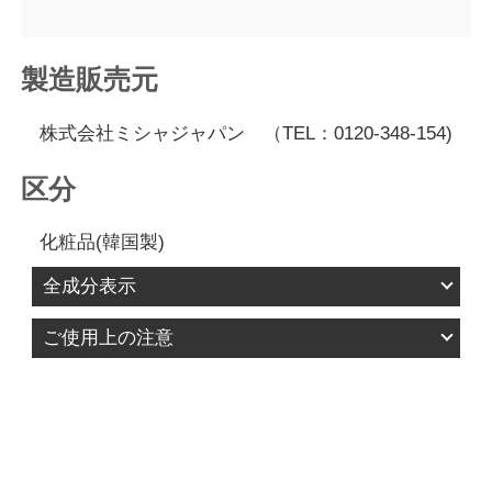
製造販売元
株式会社ミシャジャパン （TEL：0120-348-154)
区分
化粧品(韓国製)
全成分表示
水、ポリブチレンテレフタレート、ホウケイ酸
ご使用上の注意
（Ｃａ／Ｎａ）、グリセリン、アクリレーツコポ
1.お肌に異常が生じていないかよく注意して使用し
リマー、（エチレン／ＶＡ）コポリマー、ペンチ
てください。化粧品がお肌に合わないとき、即ち
レングリコール、ＰＶＰ、１，２－ヘキサンジオ
次のような場合には、使用を中止してください。
ール、酸化チタン、カルボマー、（ＰＶＭ／ＭＡ
そのまま化粧品類の使用を続けますと、症状を悪
／デカジエン）クロスポリマー、ＡＭＰ、合成フ