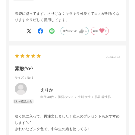
涙袋に塗ってます。さりげなくキラキラ可愛くて目元が明るくな
ります☆リピして愛用してます。
参考になった
1
Like!
0
2024.3.23
素敵^o^
サイズ：No.3
えりか
年代:
40代
肌悩み:
シミ
性別:
女性
肌質:
乾性肌
凄く気に入って、再注文しました！友人のプレゼントもおすすめ
します^o^
きれいなピンク色で、中学生の娘も使ってる！