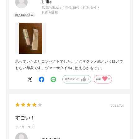
Lillie
肌悩み:
肌あれ
年代:
30代
性別:
女性
肌質:
混合肌
思っていたよりコンパクトでした。ザクザクラメ感というほどで
もない印象です。ヴァーサタイルに使えるかもです。
参考になった
0
Like!
0
2024.7.4
すごい！
サイズ：No.3
no name