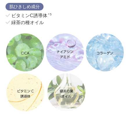
肌ひきしめ成分
＊5
ビタミンC誘導体
緑茶の種オイル