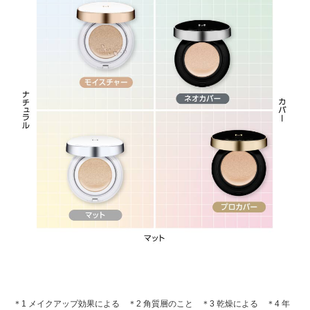
＊1 メイクアップ効果による ＊2 角質層のこと ＊3 乾燥による ＊4 年