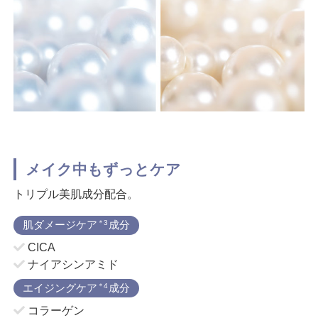
メイク中もずっとケア
トリプル美肌成分配合。
肌ダメージケア
＊3
成分
CICA
ナイアシンアミド
エイジングケア
＊4
成分
コラーゲン