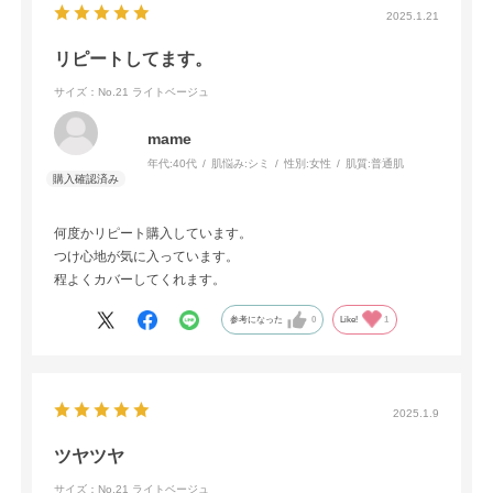
2025.1.21
リピートしてます。
サイズ：No.21 ライトベージュ
mame
年代:
40代
肌悩み:
シミ
性別:
女性
肌質:
普通肌
何度かリピート購入しています。
つけ心地が気に入っています。
程よくカバーしてくれます。
参考になった
0
Like!
1
2025.1.9
ツヤツヤ
サイズ：No.21 ライトベージュ