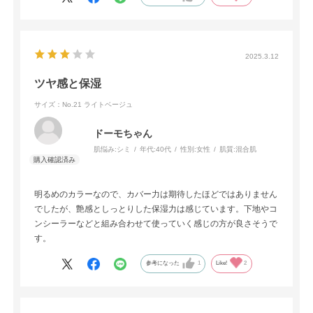
2025.3.12
ツヤ感と保湿
サイズ：No.21 ライトベージュ
ドーモちゃん
肌悩み:
シミ
年代:
40代
性別:
女性
肌質:
混合肌
明るめのカラーなので、カバー力は期待したほどではありません
でしたが、艶感としっとりした保湿力は感じています。下地やコ
ンシーラーなどと組み合わせて使っていく感じの方が良さそうで
す。
参考になった
1
Like!
2