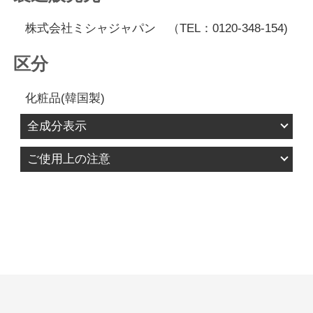
株式会社ミシャジャパン （TEL：0120-348-154)
区分
化粧品(韓国製)
全成分表示
水、酸化チタン、シクロペンタシロキサン、メト
ご使用上の注意
キシケイヒ酸エチルヘキシル、サリチル酸エチル
1.お肌に異常が生じていないかよく注意して使用し
ヘキシル、メチルトリメチコン、ジ（カプリル／
てください。化粧品がお肌に合わないとき、即ち
カプリン酸）ＢＧ、ラウリルＰＥＧ－１０トリス
次のような場合には、使用を中止してください。
（トリメチルシロキシ）シリルエチルジメチコ
そのまま化粧品類の使用を続けますと、症状を悪
ン、フェニルトリメチコン、ＢＧ、水添ロジン酸
化させることがありますので、皮膚科専門医等に
メチル、ナイアシンアミド、ペンチレングリコー
ご相談されることをおすすめします。 1)使用中、
ル、酸化鉄、トリメチルシロキシケイ酸、ＰＥＧ
赤み、はれ、かゆみ、刺激、色抜け（白斑等）や
－１０ジメチコン、ＰＥＧ－９ポリジメチルシロ
黒ずみ等の異常があらわれた場合。 2)使用したお
キシエチルジメチコン、グリセリン、トリメリト