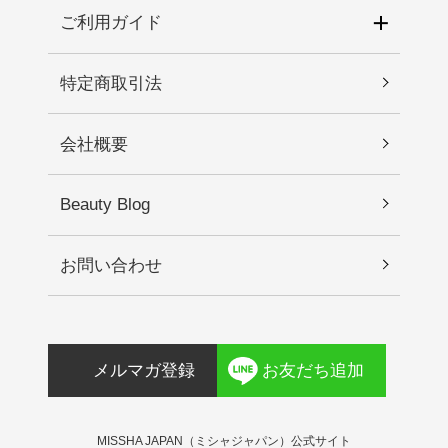
肌に直射日光が当たって上記のような異常が現れ
ご利用ガイド
酸トリトリデシル、ジステアルジモニウムヘクト
た場合。2.傷や腫れもの、湿疹などの異常がある部
ライト、イソドデカン、硫酸Ｍｇ、（アクリレー
位には使わないでください。3.目に入らないように
ツ／アクリル酸ステアリル／メタクリル酸ジメチ
特定商取引法
注意し、入った時は、すぐに充分に洗い流してく
コン）コポリマー、（ビニルジメチコン／メチコ
ださい。4.保管及び取り扱い上の注意 1)直射日光
ンシルセスキオキサン）クロスポリマー、（ジメ
会社概要
の当たる場所、極端な高温・低温の場所を避けて
チコン／ビニルジメチコン）クロスポリマー、ポ
保管してください。 2)乳幼児の手が届かない場所
リプロピルシルセスキオキサン、ステアリン酸、
に保管してください。
アルミナ、水酸化Ａｌ、トリエトキシカプリリル
Beauty Blog
シラン、エチルヘキシルグリセリン、アデノシ
ン、ＥＤＴＡ－２Ｎａ、アスコルビン酸、チャ種
お問い合わせ
子油、真珠層末、パール、アボカド油、マカデミ
ア種子油、ジメチコン、パールエキス、カニナバ
ラ果実油、ヒマワリ種子油、ローマカミツレ花エ
キス、水添レシチン、ツボクサエキス、加水分解
メルマガ登録
お友だち追加
コラーゲン、海水、シロバナルーピン種子エキ
ス、セラミドＮＰ、イネ脂、トコフェロール、ヒ
アルロン酸Ｎａ、キトサン、クロレラエキス、プ
MISSHA JAPAN（ミシャジャパン）公式サイト