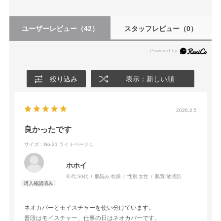
ユーザーレビュー
（42）
スタッフレビュー
（0）
絞り込み
表示：新しい順
2026.2.5
良かったです
サイズ：No.21 ライトベージュ
ホホイ
年代:
50代
肌悩み:
乾燥
性別:
女性
肌質:
敏感肌
ネオカバーとモイスチャーを使い分けています。
普段はモイスチャー、仕事の日はネオカバーです。