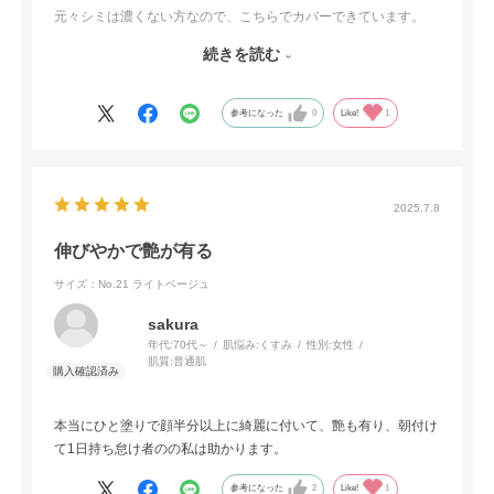
元々シミは濃くない方なので、こちらでカバーできています。
プロカバーだと、「塗ってます」と言う感じになりすぎるので、
続きを読む
年齢的にもこれぐらいの適度なカバー力の方が自然で好きです。
まとめ買いしました！
参考になった
0
Like!
1
2025.7.8
伸びやかで艶が有る
サイズ：No.21 ライトベージュ
sakura
年代:
70代～
肌悩み:
くすみ
性別:
女性
肌質:
普通肌
本当にひと塗りで顔半分以上に綺麗に付いて、艶も有り、朝付け
て1日持ち怠け者のの私は助かります。
参考になった
2
Like!
1