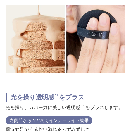
＊1
光を操り透明感
をプラス
＊1
光を操り、カバー力に美しい透明感
をプラスします。
内側
＊2
からツヤめくインナーライト効果
保湿効果でうるおい溢れるみずみずしさ