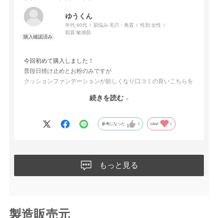
ゆうくん
年代:
40代
肌悩み:
毛穴・角質
性別:
女性
肌質:
敏感肌
今回初めて購入しました！
普段日焼け止めとお粉のみですが
クッションファンデーションが欲しくなり口コミの良いこちらを
選びました。
続きを読む
クッションファンデーション使用してみると肌のトーンが明るく
なり均一に整いました。
1日で気分よく過ごせています。リピート確定です。
参考になった
2
Like!
1
もっと見る
製造販売元