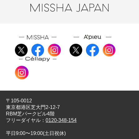
ランクトンエキス、スピルリナプラテンシスエキ
ス、フェノキシエタノール、香料
〒105-0012
東京都港区芝大門2-12-7
RBM芝パークビル4階
フリーダイヤル：
0120-348-154
平日9:00〜19:00(土日祝休)