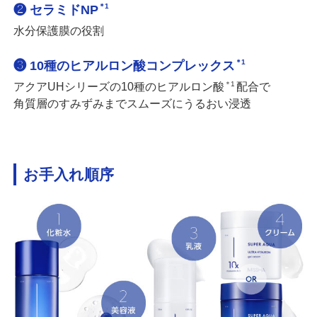
＊1
❷ セラミドNP
水分保護膜の役割
＊1
❸ 10種のヒアルロン酸コンプレックス
＊1
アクアUHシリーズの10種のヒアルロン酸
配合で
角質層のすみずみまでスムーズにうるおい浸透
お手入れ順序