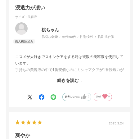
浸透力が凄い
サイズ：美容液
桃ちゃん
肌悩み:
乾燥
年代:
50代
性別:
女性
肌質:
混合肌
コスメが大好きでスキンケアをする時は複数の美容液を使用して
います。
手持ちの美容液の中で1番安価なのにミシャアクアが1番浸透力が
良く、他のアイテムと組合せても邪魔にならず、かつ潤い感が持
続きを読む
続し大満足アイテムなので、リピ確定です
(*´艸`)♡
参考になった
0
Like!
0
2025.3.24
爽やか