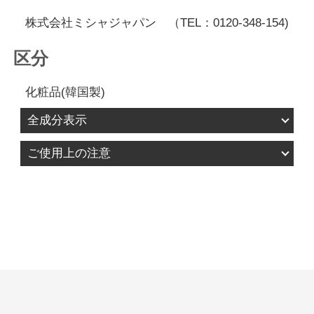
株式会社ミシャジャパン （TEL：0120-348-154)
区分
化粧品(韓国製)
全成分表示
水、メチルプロパンジオール、グリセリン、シク
ご使用上の注意
ロヘキサシロキサン、１，２－ヘキサンジオー
1.お肌に異常が生じていないかよく注意して使用し
ル、ナイアシンアミド、ポリグリセリン－３、オ
てください。化粧品がお肌に合わないとき、即ち
クチルドデセス－１６、（アクリロイルジメチル
次のような場合には、使用を中止してください。
タウリンアンモニウム／ＶＰ）コポリマー、キサ
そのまま化粧品類の使用を続けますと、症状を悪
ンタンガム、エチルヘキシルグリセリン、ペンチ
化させることがありますので、皮膚科専門医等に
レングリコール、アデノシン、メチルジイソプロ
ご相談されることをおすすめします。 1)使用中、
ピルプロピオン酸アミド、カルボマー、ＥＤＴＡ
赤み、はれ、かゆみ、刺激、色抜け（白斑等）や
－２Ｎａ、トロメタミン、アーチチョーク葉エキ
黒ずみ等の異常があらわれた場合。 2)使用したお
ス、カラスムギエキス、ヒアルロン酸Ｎａ、ポリ