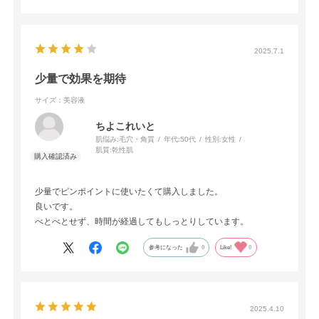
2025.7.1
少量で効果を期待
サイズ：美容液
ちよこれいと
肌悩み:
毛穴・角質
年代:
50代
性別:
女性
肌質:
乾性肌
少量でピンポイントに使いたくて購入しました。
良いです。
べとべとせず、時間が経過してもしっとりしています。
参考になった
0
Like!
0
2025.4.10