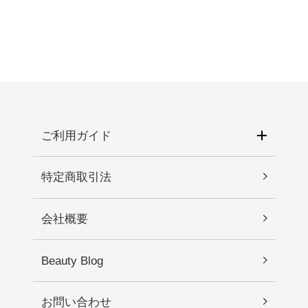
てください。化粧品がお肌に合わないとき、即ち
フィン）、ＰＥＧ－７５、ペンチレングリコー
次のような場合には、使用を中止してください。
ル、ナイアシンアミド、（ベヘン酸／エイコサン
そのまま化粧品類の使用を続けますと、症状を悪
二酸）グリセリル、シア脂、塩化Ｎａ、ジステア
化させることがありますので、皮膚科専門医等に
ルジモニウムヘクトライト、イソステアリン酸水
ご相談されることをおすすめします。 1)使用中、
添ヒマシ油、メシマコブエキス、カプリリルグリ
赤み、はれ、かゆみ、刺激、色抜け（白斑等）や
コール、クロレラエキス、グルコース、フルクト
黒ずみ等の異常があらわれた場合。 2)使用したお
オリゴ糖、フルクトース、キサンタンガム、（ア
肌に直射日光が当たって上記のような異常が現れ
ご利用ガイド
クリル酸グリセリル／アクリル酸）コポリマー、
た場合。2.傷や腫れもの、湿疹などの異常がある部
（ジメチコン／ビニルジメチコン）クロスポリマ
位には使わないでください。3.目に入らないように
ー、マカデミア種子油、１，２－ヘキサンジオー
特定商取引法
注意し、入った時は、すぐに充分に洗い流してく
ル、デキストリン、カカオ種子エキス、ミツロ
ださい。4.保管及び取り扱い上の注意 1)直射日光
ウ、カルナウバロウ、アデノシン、フィチン酸Ｎ
会社概要
の当たる場所、極端な高温・低温の場所を避けて
ａ、セラミドＮＰ、フィトスフィンゴシン、サリ
保管してください。 2)乳幼児の手が届かない場所
チル酸ベンジル、α－イソメチルイオノン、シトロ
に保管してください。
ネロール、ゲラニオール、リナロール、オタネニ
Beauty Blog
ンジン根エキス、リモネン、フナバラソウエキ
ス、ヒドロキシシトロネラール、ヘキシルシンナ
お問い合わせ
マル、エチルヘキシルグリセリン、タチアオイ花