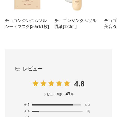
チョゴンジンクムソル
チョゴンジンクムソル
チョゴ
シートマスク[30ml/1枚]
乳液[120ml]
美容液[
レビュー
4.8
43
レビュー件数：
件
★
5
(36)
★
4
(6)