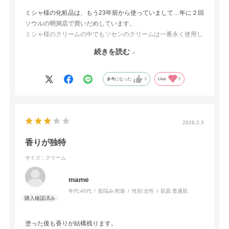
ミシャ様の化粧品は、もう23年前から使っていまして…年に２回
ソウルの明洞店で買いだめしています。
ミシャ様のクリームの中でもソセンのクリームは一番永く使用し
ている商品で、私は営業中、営業先のお客様から、「お肌がつる
続きを読む
つる光っている」と言われています。ソセンクリームのお陰で
す。
参考になった
0
Like!
0
2026.2.3
香りが独特
サイズ：クリーム
mame
年代:
40代
肌悩み:
乾燥
性別:
女性
肌質:
普通肌
塗った後も香りが結構残ります。