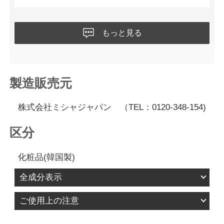
もっと見る
製造販売元
株式会社ミシャジャパン （TEL：0120-348-154)
区分
化粧品(韓国製)
全成分表示
水、シクロペンタシロキサン、ＢＧ、グリセリ
ご使用上の注意
ン、ＰＥＧ－１０ジメチコン、エチルヘキサン酸
1.お肌に異常が生じていないかよく注意して使用し
セチル、ジメチコン、水添ポリ（Ｃ６－１４オレ