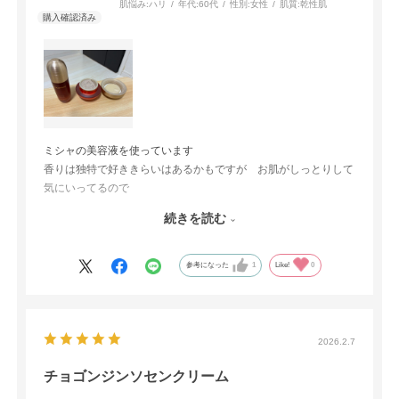
肌悩み:
ハリ
年代:
60代
性別:
女性
肌質:
乾性肌
ミシャの美容液を使っています
香りは独特で好ききらいはあるかもですが お肌がしっとりして
気にいってるので
今回クリームも試してみたくなって購入しました
続きを読む
ケチらず厚めに塗ります
キメが整う感じです
目の下のシワにも効いてるかもって 毎晩せっせと塗り込んでま
参考になった
1
Like!
0
す
2026.2.7
チョゴンジンソセンクリーム