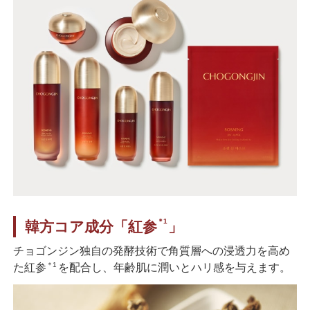
＊1
韓方コア成分「紅参
」
チョゴンジン独自の発酵技術で角質層への浸透力を高め
＊1
た紅参
を配合し、年齢肌に潤いとハリ感を与えます。