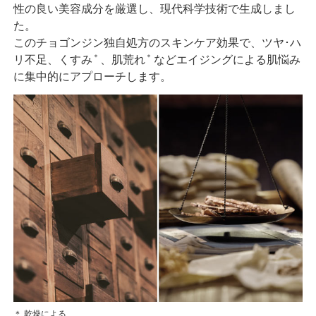
性の良い美容成分を厳選し、現代科学技術で生成しまし
た。
このチョゴンジン独自処方のスキンケア効果で、ツヤ･ハ
＊
＊
リ不足、くすみ
、肌荒れ
などエイジングによる肌悩み
に集中的にアプローチします。
＊ 乾燥による