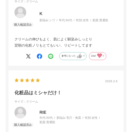
サイズ：クリーム
K
肌悩み:
シワ
年代:
60代
性別:
女性
肌質:
普通肌
クリームの伸びもよく、肌によく馴染みしっとり
翌朝の化粧ノリもとてもいい、リピートしてます
参考になった
0
Like!
0
2026.2.6
化粧品はミシャだけ！
サイズ：クリーム
RIE
年代:
50代
肌悩み:
毛穴・角質
性別:
女性
肌質:
普通肌