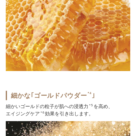
＊4
細かな｢ゴールドパウダー
｣
＊5
細かいゴールドの粒子が肌への浸透力
を高め、
＊6
エイジングケア
効果を引き出します。