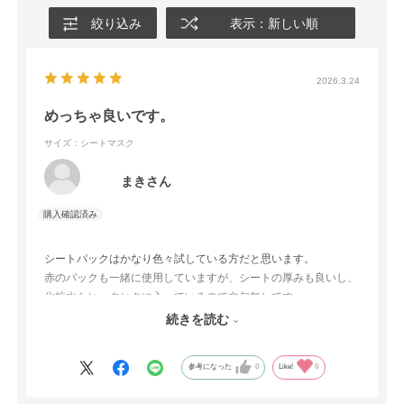
絞り込み
表示：新しい順
2026.3.24
めっちゃ良いです。
サイズ：シートマスク
まきさん
シートパックはかなり色々試している方だと思います。
赤のパックも一緒に使用していますが、シートの厚みも良いし、
化粧水もヒッタヒタに入っているので文句無しです。
赤のパックは定期購入していますが、こちらもぜひやって欲しい
続きを読む
です！！
参考になった
0
Like!
0