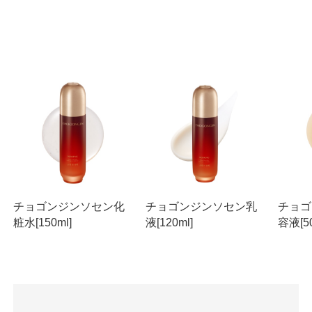
チョゴンジンソセン化
チョゴンジンソセン乳
チョゴ
粧水[150ml]
液[120ml]
容液[50