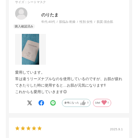
サイズ：シートマスク
のりたま
年代:
40代
肌悩み:
乾燥
性別:
女性
肌質:
混合肌
愛用しています。
常は違うリーズナブルなのを使用しているのですが、お肌が疲れ
てきたりした時に使用すると…お肌が元気になります‼️
これからも愛用していきます😊
参考になった
0
Like!
0
2025.9.1