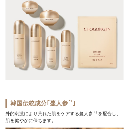
＊1
韓国伝統成分｢蔓人参
｣
＊1
外的刺激により荒れた肌をケアする蔓人参
を配合し、
肌を健やかに保ちます。