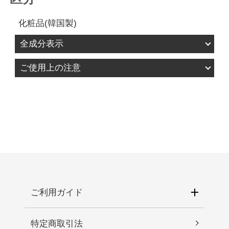
化粧品(韓国製)
全成分表示
水、グリセリン、ＤＰＧ、ナイアシンアミド、ト
ご使用上の注意
リ（カプリル酸／カプリン酸）グリセリル、１，
1.お肌に異常が生じていないかよく注意して使用し
２－ヘキサンジオール、ステアリン酸グリセリ
てください。化粧品がお肌に合わないとき、即ち
ル、ヒドロキシアセトフェノン、ジステアリン酸
次のような場合には、使用を中止してください。
ポリグリセリル－３メチルグルコース、セスキオ
そのまま化粧品類の使用を続けますと、症状を悪
レイン酸ソルビタン、パルミチン酸、ステアリン
化させることがありますので、皮膚科専門医等に
酸、アルギニン、カルボマー、ＢＧ、ヒドロキシ
ご相談されることをおすすめします。 1)使用中、
エチルセルロース、グリチルリチン酸２Ｋ、エチ
赤み、はれ、かゆみ、刺激、色抜け（白斑等）や
ルヘキシルグリセリン、アデノシン、ヒアルロン
黒ずみ等の異常があらわれた場合。 2)使用したお
酸Ｎａ、ＥＤＴＡ－２Ｎａ、ミリスチン酸、タチ
肌に直射日光が当たって上記のような異常が現れ
ご利用ガイド
ジャコウソウエキス、アラキン酸、ローヤルゼリ
た場合。2.傷や腫れもの、湿疹などの異常がある部
ーエキス、ツルニンジン根エキス、ラウリン酸、
位には使わないでください。3.目に入らないように
香料
特定商取引法