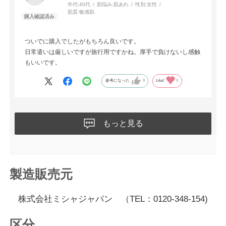
年代:
40代
肌悩み:
肌あれ
性別:
女性
肌質:
敏感肌
ついでに購入でしたがもちろん良いです。
日常遣いは厳しいですが旅行用ですかね。厚手で負けないし感触
もいいです。
参考になった
0
Like!
0
もっと見る
製造販売元
株式会社ミシャジャパン （TEL：0120-348-154)
区分