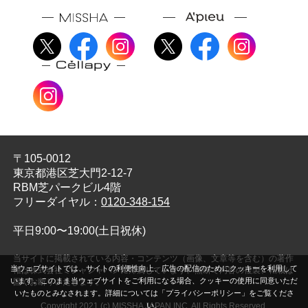
〒105-0012
東京都港区芝大門2-12-7
RBM芝パークビル4階
フリーダイヤル：
0120-348-154
平日9:00〜19:00(土日祝休)
当サイトに掲載されている内容・コンテンツ（画像、文章等を含む）の著作
当ウェブサイトでは、サイトの利便性向上、広告の配信のためにクッキーを利用して
権は株式会社ミシャジャパンに帰属しています。無断で内容の複製、転載は
います。このまま当ウェブサイトをご利用になる場合、クッキーの使用に同意いただ
固くお断りいたします。
いたものとみなされます。詳細については「プライバシーポリシー」をご覧くださ
い。
Copyright 2021 (c) MISSHA JAPAN INC. All Rights Reserved.