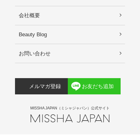
注意し、入った時は、すぐに充分に洗い流してく
ださい。4.保管及び取り扱い上の注意 1)直射日光
会社概要
の当たる場所、極端な高温・低温の場所を避けて
保管してください。 2)乳幼児の手が届かない場所
に保管してください。
Beauty Blog
お問い合わせ
メルマガ登録
お友だち追加
MISSHA JAPAN（ミシャジャパン）公式サイト