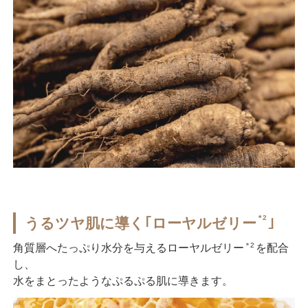
＊2
うるツヤ肌に導く｢ローヤルゼリー
｣
＊2
角質層へたっぷり水分を与えるローヤルゼリー
を配合
し、
水をまとったようなぷるぷる肌に導きます。