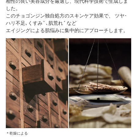
相性の良い美容成分を厳選し、現代科学技術で生成しま
した。
このチョゴンジン独自処方のスキンケア効果で、 ツヤ･
＊
＊
ハリ不足､くすみ
､肌荒れ
など
エイジングによる肌悩みに集中的にアプローチします。
＊乾燥による