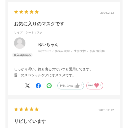
2026.2.12
お気に入りのマスクです
サイズ：シートマスク
ゆいちゃん
年代:
50代
肌悩み:
乾燥
性別:
女性
肌質:
混合肌
しっかり潤い、艶も出るのでいつも愛用してます。
週一のスペシャルケアにオススメです。
参考になった
0
Like!
0
2025.12.12
リピしています