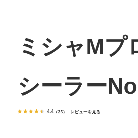
ミシャMプ
シーラーNo
4.4
（25）
レビューを見る