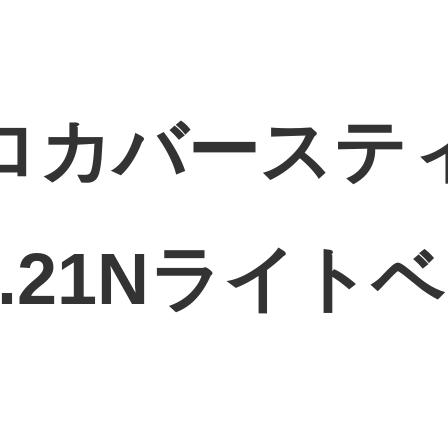
ロカバーステ
.21Nライト