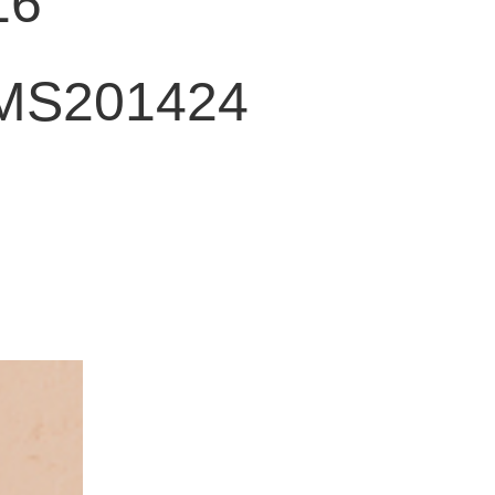
16
MS201424