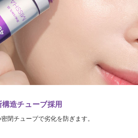
断構造チューブ採用
つ密閉チューブで劣化を防ぎます。