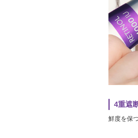
4重遮
鮮度を保