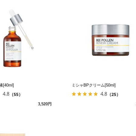
40ml]
ミシャBPクリーム[50ml]
4.8
4.8
（55）
（25）
3,520円