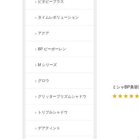
ビタビープラス
タイムレボリューション
アクア
BP ビーポーレン
M シリーズ
グロウ
ミシャBP美容液[
グリッタープリズムシャドウ
トリプルシャドウ
デアティント