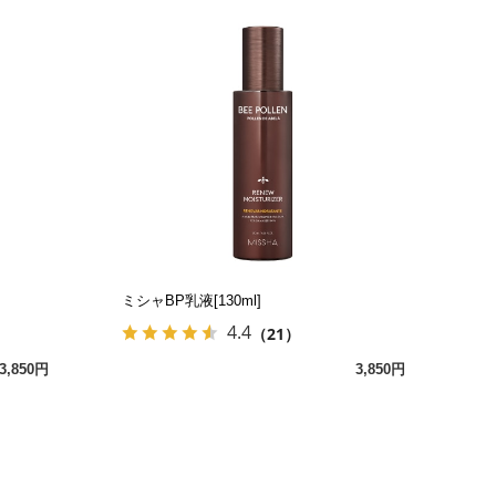
ミシャBP乳液[130ml]
4.4
（21）
3,850円
3,850円