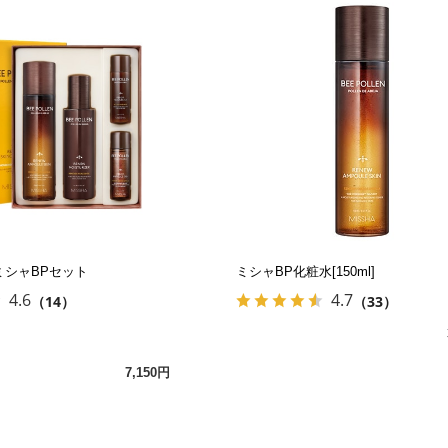
ミシャBPセット
ミシャBP化粧水[150ml]
4.6
4.7
（14）
（33）
7,150円