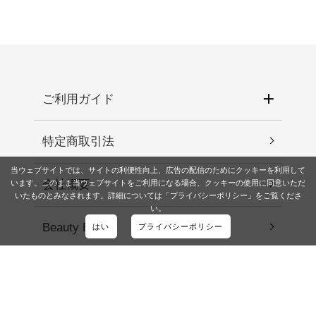
ご利用ガイド
特定商取引法
当ウェブサイトでは、サイトの利便性向上、広告の配信のためにクッキーを利用して
会社概要
います。このまま当ウェブサイトをご利用になる場合、クッキーの使用に同意いただ
いたものとみなされます。詳細については「プライバシーポリシー」をご覧くださ
い。
Beauty Blog
はい
プライバシーポリシー
お問い合わせ