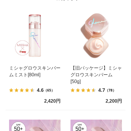
ミシャグロウスキンバー
【旧パッケージ】ミシャ
ムミスト[80ml]
グロウスキンバーム
[50g]
4.6
4.7
（65）
（78）
2,420円
2,200円