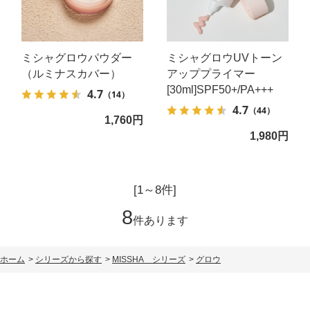
ミシャグロウパウダー
ミシャグロウUVトーン
（ルミナスカバー）
アッププライマー
[30ml]SPF50+/PA+++
4.7
（14）
4.7
（44）
1,760円
1,980円
[1～8件]
8
件あります
ホーム
>
シリーズから探す
>
MISSHA シリーズ
>
グロウ